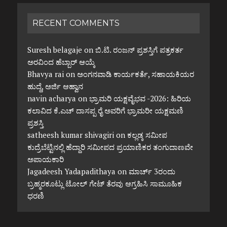
RECENT COMMENTS
Suresh belagaje
on
ಬಿ.ಟಿ. ರಂಜನ್ ಪ್ರಶಸ್ತಿಗೆ ಪತ್ರಕರ್ತ
ಅರವಿಂದ ಹೆಬ್ಬಾರ್ ಆಯ್ಕೆ
Bhavya rai
on
ಅಂಗನವಾಡಿ ಕಾರ್ಯಕರ್ತೆ, ಸಹಾಯಕಿಯರ
ಹುದ್ದೆ, ಅರ್ಜಿ ಆಹ್ವಾನ
navin acharya
on
ಭ್ರಾಮರಿ ಯಕ್ಷವೈಭವ -2026: ಹಿರಿಯ
ಕಲಾವಿದ ಕೆ.ಎಚ್ ದಾಸಪ್ಪ ರೈ ಅವರಿಗೆ ಭ್ರಾಮರೀ ಯಕ್ಷಮಣಿ
ಪ್ರಶಸ್ತಿ
satheesh kumar shivagiri
on
ಕಲ್ಲಡ್ಕ ಸಮೀಪ
ಕುದ್ರೆಬೆಟ್ಟಿನಲ್ಲಿ ಹೆದ್ದಾರಿ ಸಮೀಪದ ಪ್ರಯಾಣಿಕರ ತಂಗುದಾಣವೇ
ಅಪಾಯಕಾರಿ
Jagadeesh Yadapadithaya
on
ಮಾರ್ಚ್ 3ರಂದು
ಬ್ರಹ್ಮರಕೂಟ್ಲು ಟೋಲ್ ಗೇಟ್ ತೆರವು ಆಗ್ರಹಿಸಿ ಸಾಮೂಹಿಕ
ಧರಣಿ