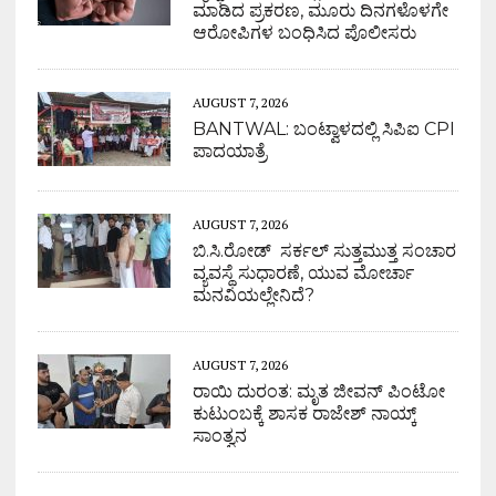
ಮಾಡಿದ ಪ್ರಕರಣ, ಮೂರು ದಿನಗಳೊಳಗೇ
ಆರೋಪಿಗಳ ಬಂಧಿಸಿದ ಪೊಲೀಸರು
AUGUST 7, 2026
BANTWAL: ಬಂಟ್ವಾಳದಲ್ಲಿ ಸಿಪಿಐ CPI
ಪಾದಯಾತ್ರೆ
AUGUST 7, 2026
ಬಿ.ಸಿ.ರೋಡ್ ಸರ್ಕಲ್ ಸುತ್ತಮುತ್ತ ಸಂಚಾರ
ವ್ಯವಸ್ಥೆ ಸುಧಾರಣೆ, ಯುವ ಮೋರ್ಚಾ
ಮನವಿಯಲ್ಲೇನಿದೆ?
AUGUST 7, 2026
ರಾಯಿ ದುರಂತ: ಮೃತ ಜೀವನ್ ಪಿಂಟೋ
ಕುಟುಂಬಕ್ಕೆ ಶಾಸಕ ರಾಜೇಶ್ ನಾಯ್ಕ್
ಸಾಂತ್ವನ