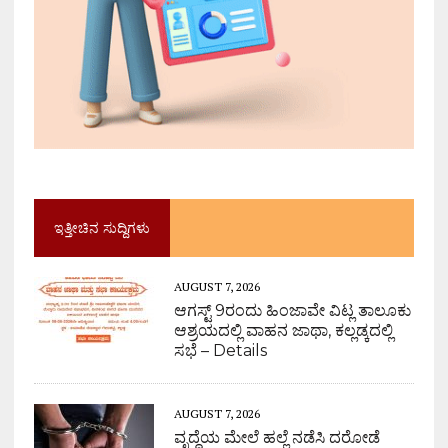
ಇತ್ತೀಚಿನ ಸುದ್ದಿಗಳು
AUGUST 7, 2026
ಆಗಸ್ಟ್ 9ರಂದು ಹಿಂಜಾವೇ ವಿಟ್ಲ ತಾಲೂಕು
ಆಶ್ರಯದಲ್ಲಿ ವಾಹನ ಜಾಥಾ, ಕಲ್ಲಡ್ಕದಲ್ಲಿ
ಸಭೆ – Details
AUGUST 7, 2026
ವೃದ್ಧೆಯ ಮೇಲೆ ಹಲ್ಲೆ ನಡೆಸಿ ದರೋಡೆ