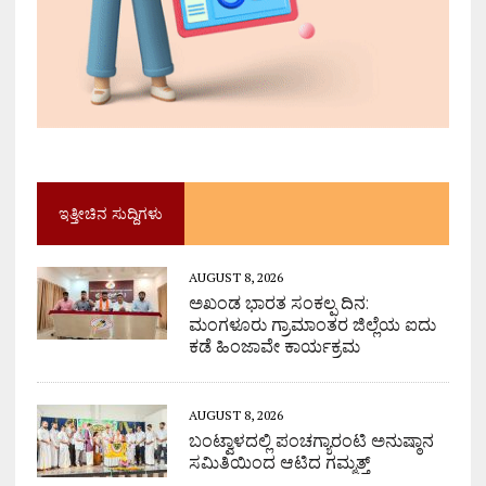
ಇತ್ತೀಚಿನ ಸುದ್ದಿಗಳು
AUGUST 8, 2026
ಅಖಂಡ ಭಾರತ ಸಂಕಲ್ಪ ದಿನ:
ಮಂಗಳೂರು ಗ್ರಾಮಾಂತರ ಜಿಲ್ಲೆಯ ಐದು
ಕಡೆ ಹಿಂಜಾವೇ ಕಾರ್ಯಕ್ರಮ
AUGUST 8, 2026
ಬಂಟ್ವಾಳದಲ್ಲಿ ಪಂಚಗ್ಯಾರಂಟಿ ಅನುಷ್ಠಾನ
ಸಮಿತಿಯಿಂದ ಆಟಿದ ಗಮ್ಮತ್ತ್