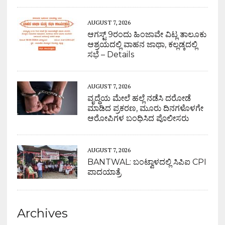
AUGUST 7, 2026
ಆಗಸ್ಟ್ 9ರಂದು ಹಿಂಜಾವೇ ವಿಟ್ಲ ತಾಲೂಕು
ಆಶ್ರಯದಲ್ಲಿ ವಾಹನ ಜಾಥಾ, ಕಲ್ಲಡ್ಕದಲ್ಲಿ
ಸಭೆ – Details
AUGUST 7, 2026
ವೃದ್ಧೆಯ ಮೇಲೆ ಹಲ್ಲೆ ನಡೆಸಿ ದರೋಡೆ
ಮಾಡಿದ ಪ್ರಕರಣ, ಮೂರು ದಿನಗಳೊಳಗೇ
ಆರೋಪಿಗಳ ಬಂಧಿಸಿದ ಪೊಲೀಸರು
AUGUST 7, 2026
BANTWAL: ಬಂಟ್ವಾಳದಲ್ಲಿ ಸಿಪಿಐ CPI
ಪಾದಯಾತ್ರೆ
Archives