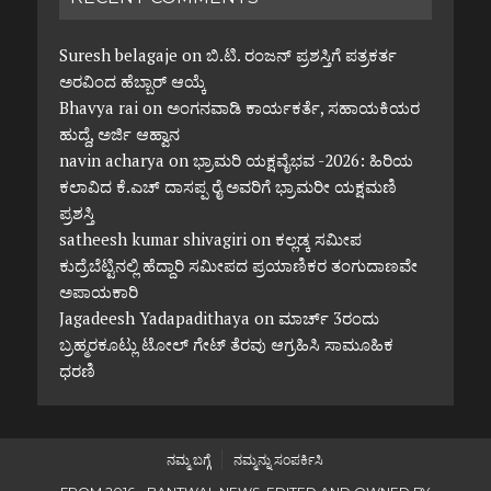
Suresh belagaje
on
ಬಿ.ಟಿ. ರಂಜನ್ ಪ್ರಶಸ್ತಿಗೆ ಪತ್ರಕರ್ತ
ಅರವಿಂದ ಹೆಬ್ಬಾರ್ ಆಯ್ಕೆ
Bhavya rai
on
ಅಂಗನವಾಡಿ ಕಾರ್ಯಕರ್ತೆ, ಸಹಾಯಕಿಯರ
ಹುದ್ದೆ, ಅರ್ಜಿ ಆಹ್ವಾನ
navin acharya
on
ಭ್ರಾಮರಿ ಯಕ್ಷವೈಭವ -2026: ಹಿರಿಯ
ಕಲಾವಿದ ಕೆ.ಎಚ್ ದಾಸಪ್ಪ ರೈ ಅವರಿಗೆ ಭ್ರಾಮರೀ ಯಕ್ಷಮಣಿ
ಪ್ರಶಸ್ತಿ
satheesh kumar shivagiri
on
ಕಲ್ಲಡ್ಕ ಸಮೀಪ
ಕುದ್ರೆಬೆಟ್ಟಿನಲ್ಲಿ ಹೆದ್ದಾರಿ ಸಮೀಪದ ಪ್ರಯಾಣಿಕರ ತಂಗುದಾಣವೇ
ಅಪಾಯಕಾರಿ
Jagadeesh Yadapadithaya
on
ಮಾರ್ಚ್ 3ರಂದು
ಬ್ರಹ್ಮರಕೂಟ್ಲು ಟೋಲ್ ಗೇಟ್ ತೆರವು ಆಗ್ರಹಿಸಿ ಸಾಮೂಹಿಕ
ಧರಣಿ
ನಮ್ಮ ಬಗ್ಗೆ
ನಮ್ಮನ್ನು ಸಂಪರ್ಕಿಸಿ