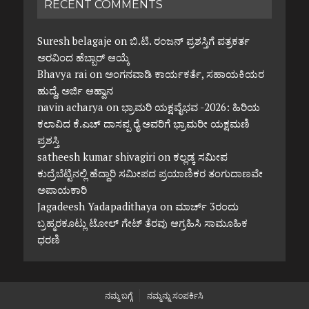
RECENT COMMENTS
Suresh belagaje
on
ಬಿ.ಟಿ. ರಂಜನ್ ಪ್ರಶಸ್ತಿಗೆ ಪತ್ರಕರ್ತ
ಅರವಿಂದ ಹೆಬ್ಬಾರ್ ಆಯ್ಕೆ
Bhavya rai
on
ಅಂಗನವಾಡಿ ಕಾರ್ಯಕರ್ತೆ, ಸಹಾಯಕಿಯರ
ಹುದ್ದೆ, ಅರ್ಜಿ ಆಹ್ವಾನ
navin acharya
on
ಭ್ರಾಮರಿ ಯಕ್ಷವೈಭವ -2026: ಹಿರಿಯ
ಕಲಾವಿದ ಕೆ.ಎಚ್ ದಾಸಪ್ಪ ರೈ ಅವರಿಗೆ ಭ್ರಾಮರೀ ಯಕ್ಷಮಣಿ
ಪ್ರಶಸ್ತಿ
satheesh kumar shivagiri
on
ಕಲ್ಲಡ್ಕ ಸಮೀಪ
ಕುದ್ರೆಬೆಟ್ಟಿನಲ್ಲಿ ಹೆದ್ದಾರಿ ಸಮೀಪದ ಪ್ರಯಾಣಿಕರ ತಂಗುದಾಣವೇ
ಅಪಾಯಕಾರಿ
Jagadeesh Yadapadithaya
on
ಮಾರ್ಚ್ 3ರಂದು
ಬ್ರಹ್ಮರಕೂಟ್ಲು ಟೋಲ್ ಗೇಟ್ ತೆರವು ಆಗ್ರಹಿಸಿ ಸಾಮೂಹಿಕ
ಧರಣಿ
ನಮ್ಮ ಬಗ್ಗೆ
ನಮ್ಮನ್ನು ಸಂಪರ್ಕಿಸಿ