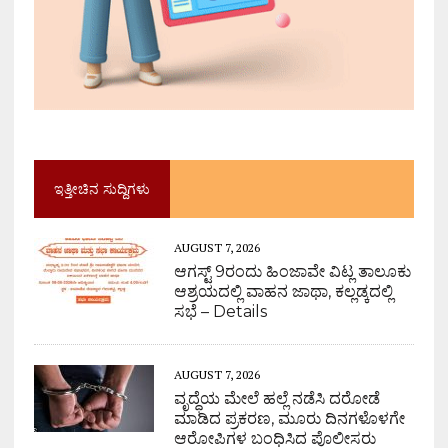
ಇತ್ತೀಚಿನ ಸುದ್ದಿಗಳು
AUGUST 7, 2026
ಆಗಸ್ಟ್ 9ರಂದು ಹಿಂಜಾವೇ ವಿಟ್ಲ ತಾಲೂಕು
ಆಶ್ರಯದಲ್ಲಿ ವಾಹನ ಜಾಥಾ, ಕಲ್ಲಡ್ಕದಲ್ಲಿ
ಸಭೆ – Details
AUGUST 7, 2026
ವೃದ್ಧೆಯ ಮೇಲೆ ಹಲ್ಲೆ ನಡೆಸಿ ದರೋಡೆ
ಮಾಡಿದ ಪ್ರಕರಣ, ಮೂರು ದಿನಗಳೊಳಗೇ
ಆರೋಪಿಗಳ ಬಂಧಿಸಿದ ಪೊಲೀಸರು