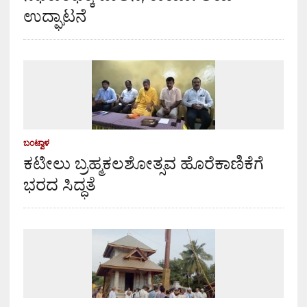
ಉದ್ಘಾಟನೆ
ಬಂಟ್ವಾಳ
ಕಟೀಲು ಬ್ರಹ್ಮಕಲಶೋತ್ಸವ ಹೊರೆಕಾಣಿಕೆಗೆ
ಭರದ ಸಿದ್ಧತೆ