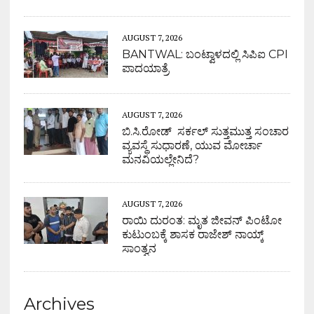
AUGUST 7, 2026
BANTWAL: ಬಂಟ್ವಾಳದಲ್ಲಿ ಸಿಪಿಐ CPI
ಪಾದಯಾತ್ರೆ
AUGUST 7, 2026
ಬಿ.ಸಿ.ರೋಡ್ ಸರ್ಕಲ್ ಸುತ್ತಮುತ್ತ ಸಂಚಾರ
ವ್ಯವಸ್ಥೆ ಸುಧಾರಣೆ, ಯುವ ಮೋರ್ಚಾ
ಮನವಿಯಲ್ಲೇನಿದೆ?
AUGUST 7, 2026
ರಾಯಿ ದುರಂತ: ಮೃತ ಜೀವನ್ ಪಿಂಟೋ
ಕುಟುಂಬಕ್ಕೆ ಶಾಸಕ ರಾಜೇಶ್ ನಾಯ್ಕ್
ಸಾಂತ್ವನ
Archives