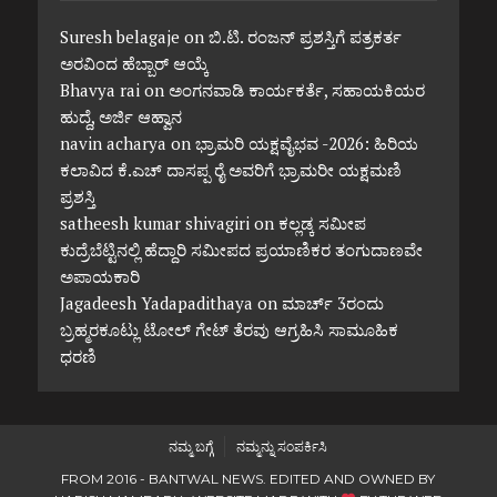
Suresh belagaje
on
ಬಿ.ಟಿ. ರಂಜನ್ ಪ್ರಶಸ್ತಿಗೆ ಪತ್ರಕರ್ತ
ಅರವಿಂದ ಹೆಬ್ಬಾರ್ ಆಯ್ಕೆ
Bhavya rai
on
ಅಂಗನವಾಡಿ ಕಾರ್ಯಕರ್ತೆ, ಸಹಾಯಕಿಯರ
ಹುದ್ದೆ, ಅರ್ಜಿ ಆಹ್ವಾನ
navin acharya
on
ಭ್ರಾಮರಿ ಯಕ್ಷವೈಭವ -2026: ಹಿರಿಯ
ಕಲಾವಿದ ಕೆ.ಎಚ್ ದಾಸಪ್ಪ ರೈ ಅವರಿಗೆ ಭ್ರಾಮರೀ ಯಕ್ಷಮಣಿ
ಪ್ರಶಸ್ತಿ
satheesh kumar shivagiri
on
ಕಲ್ಲಡ್ಕ ಸಮೀಪ
ಕುದ್ರೆಬೆಟ್ಟಿನಲ್ಲಿ ಹೆದ್ದಾರಿ ಸಮೀಪದ ಪ್ರಯಾಣಿಕರ ತಂಗುದಾಣವೇ
ಅಪಾಯಕಾರಿ
Jagadeesh Yadapadithaya
on
ಮಾರ್ಚ್ 3ರಂದು
ಬ್ರಹ್ಮರಕೂಟ್ಲು ಟೋಲ್ ಗೇಟ್ ತೆರವು ಆಗ್ರಹಿಸಿ ಸಾಮೂಹಿಕ
ಧರಣಿ
ನಮ್ಮ ಬಗ್ಗೆ
ನಮ್ಮನ್ನು ಸಂಪರ್ಕಿಸಿ
FROM 2016 - BANTWAL NEWS. EDITED AND OWNED BY