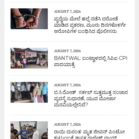
AUGUST 7, 2026
ವೃದ್ಧೆಯ ಮೇಲೆ ಹಲ್ಲೆ ನಡೆಸಿ ದರೋಡೆ
ಮಾಡಿದ ಪ್ರಕರಣ, ಮೂರು ದಿನಗಳೊಳಗೇ
ಆರೋಪಿಗಳ ಬಂಧಿಸಿದ ಪೊಲೀಸರು
AUGUST 7, 2026
BANTWAL: ಬಂಟ್ವಾಳದಲ್ಲಿ ಸಿಪಿಐ CPI
ಪಾದಯಾತ್ರೆ
AUGUST 7, 2026
ಬಿ.ಸಿ.ರೋಡ್ ಸರ್ಕಲ್ ಸುತ್ತಮುತ್ತ ಸಂಚಾರ
ವ್ಯವಸ್ಥೆ ಸುಧಾರಣೆ, ಯುವ ಮೋರ್ಚಾ
ಮನವಿಯಲ್ಲೇನಿದೆ?
AUGUST 7, 2026
ರಾಯಿ ದುರಂತ: ಮೃತ ಜೀವನ್ ಪಿಂಟೋ
ಕುಟುಂಬಕ್ಕೆ ಶಾಸಕ ರಾಜೇಶ್ ನಾಯ್ಕ್