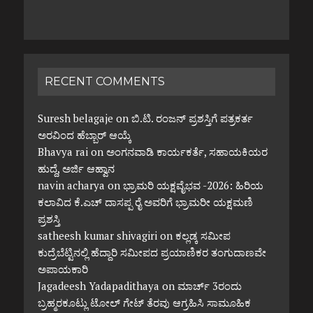
RECENT COMMENTS
Suresh belagaje
on
ಬಿ.ಟಿ. ರಂಜನ್ ಪ್ರಶಸ್ತಿಗೆ ಪತ್ರಕರ್ತ
ಅರವಿಂದ ಹೆಬ್ಬಾರ್ ಆಯ್ಕೆ
Bhavya rai
on
ಅಂಗನವಾಡಿ ಕಾರ್ಯಕರ್ತೆ, ಸಹಾಯಕಿಯರ
ಹುದ್ದೆ, ಅರ್ಜಿ ಆಹ್ವಾನ
navin acharya
on
ಭ್ರಾಮರಿ ಯಕ್ಷವೈಭವ -2026: ಹಿರಿಯ
ಕಲಾವಿದ ಕೆ.ಎಚ್ ದಾಸಪ್ಪ ರೈ ಅವರಿಗೆ ಭ್ರಾಮರೀ ಯಕ್ಷಮಣಿ
ಪ್ರಶಸ್ತಿ
satheesh kumar shivagiri
on
ಕಲ್ಲಡ್ಕ ಸಮೀಪ
ಕುದ್ರೆಬೆಟ್ಟಿನಲ್ಲಿ ಹೆದ್ದಾರಿ ಸಮೀಪದ ಪ್ರಯಾಣಿಕರ ತಂಗುದಾಣವೇ
ಅಪಾಯಕಾರಿ
Jagadeesh Yadapadithaya
on
ಮಾರ್ಚ್ 3ರಂದು
ಬ್ರಹ್ಮರಕೂಟ್ಲು ಟೋಲ್ ಗೇಟ್ ತೆರವು ಆಗ್ರಹಿಸಿ ಸಾಮೂಹಿಕ