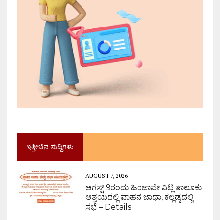
ಇತ್ತೀಚಿನ ಸುದ್ದಿಗಳು
AUGUST 7, 2026
ಆಗಸ್ಟ್ 9ರಂದು ಹಿಂಜಾವೇ ವಿಟ್ಲ ತಾಲೂಕು
ಆಶ್ರಯದಲ್ಲಿ ವಾಹನ ಜಾಥಾ, ಕಲ್ಲಡ್ಕದಲ್ಲಿ
ಸಭೆ – Details