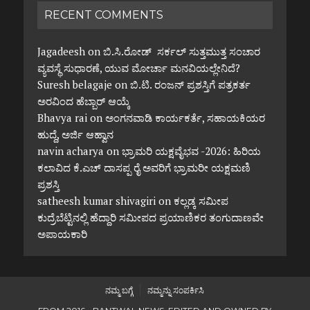
RECENT COMMENTS
Jagadeesh
on
ಬಿ.ಸಿ.ರೋಡ್ ಸರ್ಕಲ್ ಸುತ್ತಮುತ್ತ ಸಂಚಾರ
ವ್ಯವಸ್ಥೆ ಸುಧಾರಣೆ, ಯುವ ಮೋರ್ಚಾ ಮನವಿಯಲ್ಲೇನಿದೆ?
Suresh belagaje
on
ಬಿ.ಟಿ. ರಂಜನ್ ಪ್ರಶಸ್ತಿಗೆ ಪತ್ರಕರ್ತ
ಅರವಿಂದ ಹೆಬ್ಬಾರ್ ಆಯ್ಕೆ
Bhavya rai
on
ಅಂಗನವಾಡಿ ಕಾರ್ಯಕರ್ತೆ, ಸಹಾಯಕಿಯರ
ಹುದ್ದೆ, ಅರ್ಜಿ ಆಹ್ವಾನ
navin acharya
on
ಭ್ರಾಮರಿ ಯಕ್ಷವೈಭವ -2026: ಹಿರಿಯ
ಕಲಾವಿದ ಕೆ.ಎಚ್ ದಾಸಪ್ಪ ರೈ ಅವರಿಗೆ ಭ್ರಾಮರೀ ಯಕ್ಷಮಣಿ
ಪ್ರಶಸ್ತಿ
satheesh kumar shivagiri
on
ಕಲ್ಲಡ್ಕ ಸಮೀಪ
ಕುದ್ರೆಬೆಟ್ಟಿನಲ್ಲಿ ಹೆದ್ದಾರಿ ಸಮೀಪದ ಪ್ರಯಾಣಿಕರ ತಂಗುದಾಣವೇ
ಅಪಾಯಕಾರಿ
ನಮ್ಮ ಬಗ್ಗೆ
ನಮ್ಮನ್ನು ಸಂಪರ್ಕಿಸಿ