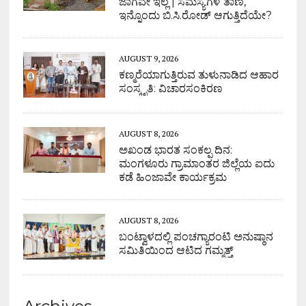
ಜಾಗವೇ ಇಲ್ಲ | ಸಮಸ್ಯೆಗಳ ತಾಣ,
ಇನ್ನೊಂದು ಬಿ.ಸಿ.ರೋಡ್ ಆಗುತ್ತಿದೆಯೇ?
AUGUST 9, 2026
ಕಣ್ಮರೆಯಾಗುತ್ತಿರುವ ತುಳುನಾಡಿದ ಆಹಾರ
ಸಂಸ್ಕೃತಿ: ವಿಚಾರಸಂಕಿರಣ
AUGUST 8, 2026
ಅಖಂಡ ಭಾರತ ಸಂಕಲ್ಪ ದಿನ:
ಮಂಗಳೂರು ಗ್ರಾಮಾಂತರ ಜಿಲ್ಲೆಯ ಐದು
ಕಡೆ ಹಿಂಜಾವೇ ಕಾರ್ಯಕ್ರಮ
AUGUST 8, 2026
ಬಂಟ್ವಾಳದಲ್ಲಿ ಪಂಚಗ್ಯಾರಂಟಿ ಅನುಷ್ಠಾನ
ಸಮಿತಿಯಿಂದ ಆಟಿದ ಗಮ್ಮತ್ತ್