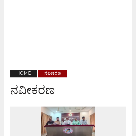
HOME
ನವೀಕರಣ
ನವೀಕರಣ