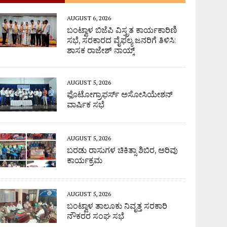
AUGUST 6, 2026
ಬಂಟ್ವಾಳ ಬಿಜೆಪಿ ವಿಸ್ತ್ರತ ಕಾರ್ಯಕಾರಿಣಿ
ಸಭೆ, ಸರಕಾರದ ವೈಫಲ್ಯ ಜನರಿಗೆ ತಿಳಿಸಿ:
ಶಾಸಕ ರಾಜೇಶ್ ನಾಯ್ಕ್
AUGUST 5, 2026
ಫೊಟೋಗ್ರಾಫರ್ಸ್ ಅಸೋಸಿಯೇಶನ್
ವಾರ್ಷಿಕ ಸಭೆ
AUGUST 5, 2026
ಬರಡು ರಾಸುಗಳ ಚಿಕಿತ್ಸಾ ಶಿಬಿರ, ಅರಿವು
ಕಾರ್ಯಕ್ರಮ
AUGUST 5, 2026
ಬಂಟ್ವಾಳ ತಾಲೂಕು ನಿವೃತ್ತ ಸರಕಾರಿ
ನೌಕರರ ಸಂಘ ಸಭೆ