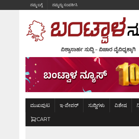
ನಮ್ಮ ಬಗ್ಗೆ
ನಮ್ಮನ್ನು ಸಂಪರ್ಕಿಸಿ
ಮುಖಪುಟ
ಇ-ಪೇಪರ್
ಸುದ್ದಿಗಳು
ವಿಶೇಷ
ನ
CART