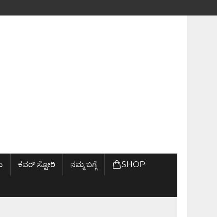
ು
ಕವರ್ ಸ್ಟೋರಿ
ನಮ್ಮ ಬಗ್ಗೆ
SHOP