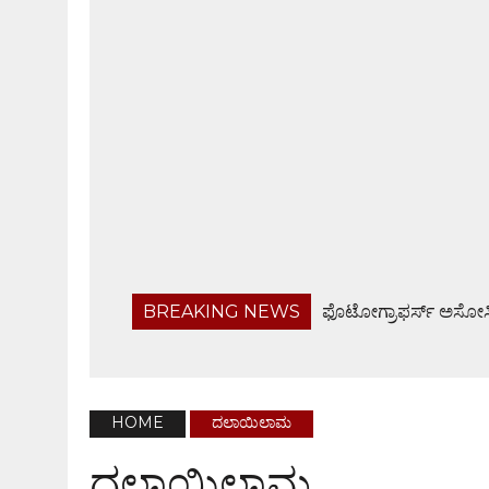
BREAKING NEWS
ಫೊಟೋಗ್ರಾಫರ್ಸ್ ಅಸೋಸಿ
ಬರಡು ರಾಸುಗಳ ಚಿಕಿತ್ಸಾ ಶಿಬಿರ, ಅರಿವು ಕಾರ್ಯಕ್ರಮ
ಬಂಟ್ವಾಳ ತಾಲೂಕು ನಿವೃತ್ತ ಸರಕಾರಿ ನೌಕರರ ಸಂಘ ಸಭೆ
ಹೆದ್ದಾರಿಯಲ್ಲೇ ಜಲರಾಶಿ, ವಾಹನ ಸವಾರರಿಗೆ ಸಂಕಟ
HOME
ದಲಾಯಿಲಾಮ
ಬಂಟ್ವಾಳ ಬಿಜೆಪಿ ವಿಸ್ತ್ರತ ಕಾರ್ಯಕಾರಿಣಿ ಸಭೆ, ಸರಕಾರದ 
ದಲಾಯಿಲಾಮ