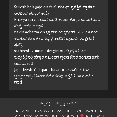
Suresh belagaje
on
ಬಿ.ಟಿ. ರಂಜನ್ ಪ್ರಶಸ್ತಿಗೆ ಪತ್ರಕರ್ತ
ಅರವಿಂದ ಹೆಬ್ಬಾರ್ ಆಯ್ಕೆ
Bhavya rai
on
ಅಂಗನವಾಡಿ ಕಾರ್ಯಕರ್ತೆ, ಸಹಾಯಕಿಯರ
ಹುದ್ದೆ, ಅರ್ಜಿ ಆಹ್ವಾನ
navin acharya
on
ಭ್ರಾಮರಿ ಯಕ್ಷವೈಭವ -2026: ಹಿರಿಯ
ಕಲಾವಿದ ಕೆ.ಎಚ್ ದಾಸಪ್ಪ ರೈ ಅವರಿಗೆ ಭ್ರಾಮರೀ ಯಕ್ಷಮಣಿ
ಪ್ರಶಸ್ತಿ
satheesh kumar shivagiri
on
ಕಲ್ಲಡ್ಕ ಸಮೀಪ
ಕುದ್ರೆಬೆಟ್ಟಿನಲ್ಲಿ ಹೆದ್ದಾರಿ ಸಮೀಪದ ಪ್ರಯಾಣಿಕರ ತಂಗುದಾಣವೇ
ಅಪಾಯಕಾರಿ
Jagadeesh Yadapadithaya
on
ಮಾರ್ಚ್ 3ರಂದು
ಬ್ರಹ್ಮರಕೂಟ್ಲು ಟೋಲ್ ಗೇಟ್ ತೆರವು ಆಗ್ರಹಿಸಿ ಸಾಮೂಹಿಕ
ಧರಣಿ
ನಮ್ಮ ಬಗ್ಗೆ
ನಮ್ಮನ್ನು ಸಂಪರ್ಕಿಸಿ
FROM 2016 - BANTWAL NEWS. EDITED AND OWNED BY
HARISH MAMBADY. WEBSITE MADE WITH
BY
THE WEB