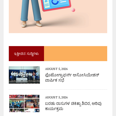
ಇತ್ತೀಚಿನ ಸುದ್ದಿಗಳು
AUGUST 5, 2026
ಫೊಟೋಗ್ರಾಫರ್ಸ್ ಅಸೋಸಿಯೇಶನ್
ವಾರ್ಷಿಕ ಸಭೆ
AUGUST 5, 2026
ಬರಡು ರಾಸುಗಳ ಚಿಕಿತ್ಸಾ ಶಿಬಿರ, ಅರಿವು
ಕಾರ್ಯಕ್ರಮ