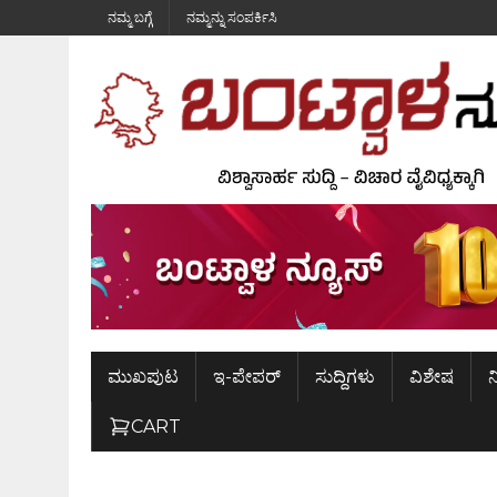
ನಮ್ಮ ಬಗ್ಗೆ
ನಮ್ಮನ್ನು ಸಂಪರ್ಕಿಸಿ
ಮುಖಪುಟ
ಇ-ಪೇಪರ್
ಸುದ್ದಿಗಳು
ವಿಶೇಷ
ನ
CART