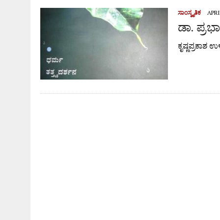
ಸಾಂಸ್ಕೃತಿಕ
APRI
ಡಾ. ಪ್ರ
ಕೃಷ್ಣಪ್ರಕಾಶ ಉ