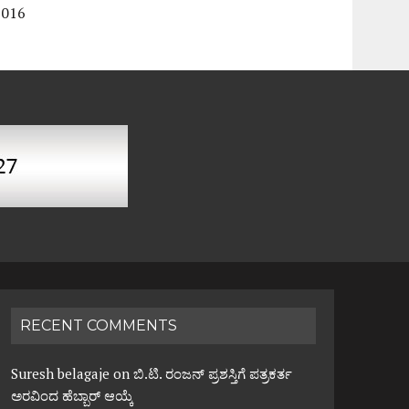
2016
RECENT COMMENTS
Suresh belagaje
on
ಬಿ.ಟಿ. ರಂಜನ್ ಪ್ರಶಸ್ತಿಗೆ ಪತ್ರಕರ್ತ
ಅರವಿಂದ ಹೆಬ್ಬಾರ್ ಆಯ್ಕೆ