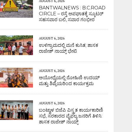
AUGUST 6, 2026
BANTWALNEWS : B.C.ROAD
CIRCLE – ರಸ್ತೆ ಅಪಘಾತಕ್ಕೆ ಸ್ಕೂಟರ್
ಸಹಸವಾರ ಬಲಿ, ಸವಾರ ಗಂಭೀರ
AUGUST 6, 2026
ಉಳಿಗ್ರಾಮದಲ್ಲಿ ಮನೆ ಕುಸಿತ; ಶಾಸಕ
ರಾಜೇಶ್ ನಾಯ್ಕ್ ಭೇಟಿ
AUGUST 6, 2026
ಅಯೋಧ್ಯೆಯಲ್ಲಿ ರೋಹಿಣಿ ಉದಯ್
ಮತ್ತು ಶಿಷ್ಯೆಯರಿಂದ ಕಾರ್ಯಕ್ರಮ
AUGUST 6, 2026
ಬಂಟ್ವಾಳ ಬಿಜೆಪಿ ವಿಸ್ತ್ರತ ಕಾರ್ಯಕಾರಿಣಿ
ಸಭೆ, ಸರಕಾರದ ವೈಫಲ್ಯ ಜನರಿಗೆ ತಿಳಿಸಿ:
ಶಾಸಕ ರಾಜೇಶ್ ನಾಯ್ಕ್