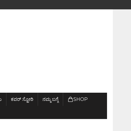
ು
ಕವರ್ ಸ್ಟೋರಿ
ನಮ್ಮ ಬಗ್ಗೆ
SHOP