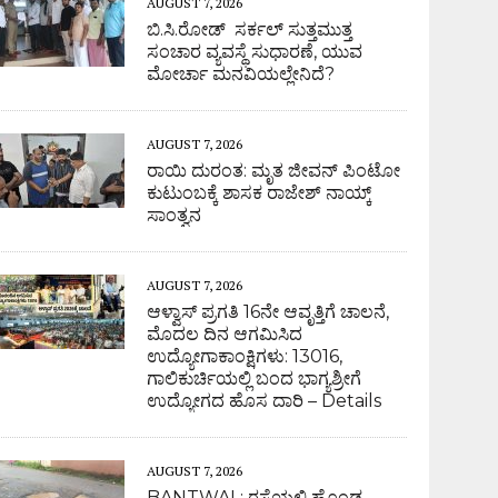
AUGUST 7, 2026
ಬಿ.ಸಿ.ರೋಡ್ ಸರ್ಕಲ್ ಸುತ್ತಮುತ್ತ
ಸಂಚಾರ ವ್ಯವಸ್ಥೆ ಸುಧಾರಣೆ, ಯುವ
ಮೋರ್ಚಾ ಮನವಿಯಲ್ಲೇನಿದೆ?
AUGUST 7, 2026
ರಾಯಿ ದುರಂತ: ಮೃತ ಜೀವನ್ ಪಿಂಟೋ
ಕುಟುಂಬಕ್ಕೆ ಶಾಸಕ ರಾಜೇಶ್ ನಾಯ್ಕ್
ಸಾಂತ್ವನ
AUGUST 7, 2026
ಆಳ್ವಾಸ್ ಪ್ರಗತಿ 16ನೇ ಆವೃತ್ತಿಗೆ ಚಾಲನೆ,
ಮೊದಲ ದಿನ ಆಗಮಿಸಿದ
ಉದ್ಯೋಗಾಕಾಂಕ್ಷಿಗಳು: 13016,
ಗಾಲಿಕುರ್ಚಿಯಲ್ಲಿ ಬಂದ ಭಾಗ್ಯಶ್ರೀಗೆ
ಉದ್ಯೋಗದ ಹೊಸ ದಾರಿ – Details
AUGUST 7, 2026
BANTWAL: ರಸ್ತೆಯಲ್ಲಿ ಹೊಂಡ,