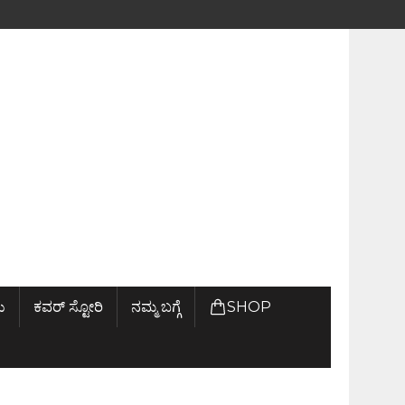
ು
ಕವರ್ ಸ್ಟೋರಿ
ನಮ್ಮ ಬಗ್ಗೆ
SHOP