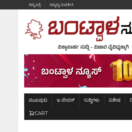
ನಮ್ಮ ಬಗ್ಗೆ
ನಮ್ಮನ್ನು ಸಂಪರ್ಕಿಸಿ
ಮುಖಪುಟ
ಇ-ಪೇಪರ್
ಸುದ್ದಿಗಳು
ವಿಶೇಷ
ನ
CART