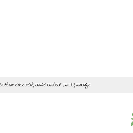
ಂಟೋ ಕುಟುಂಬಕ್ಕೆ ಶಾಸಕ ರಾಜೇಶ್ ನಾಯ್ಕ್ ಸಾಂತ್ವನ
ಿದ ಉದ್ಯೋಗಾಕಾಂಕ್ಷಿಗಳು: 13016, ಗಾಲಿಕುರ್ಚಿಯಲ್ಲಿ ಬಂದ ಭಾಗ್ಯಶ್ರೀಗೆ
ಸಂಕಟ
ೆರವು