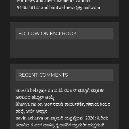
For news and advertisements contact
9448548127 and bantwalnews@gmail.com
FOLLOW ON FACEBOOK
RECENT COMMENTS
Suresh belagaje
on
ಬಿ.ಟಿ. ರಂಜನ್ ಪ್ರಶಸ್ತಿಗೆ ಪತ್ರಕರ್ತ
ಅರವಿಂದ ಹೆಬ್ಬಾರ್ ಆಯ್ಕೆ
Bhavya rai
on
ಅಂಗನವಾಡಿ ಕಾರ್ಯಕರ್ತೆ, ಸಹಾಯಕಿಯರ
ಹುದ್ದೆ, ಅರ್ಜಿ ಆಹ್ವಾನ
navin acharya
on
ಭ್ರಾಮರಿ ಯಕ್ಷವೈಭವ -2026: ಹಿರಿಯ
ಕಲಾವಿದ ಕೆ.ಎಚ್ ದಾಸಪ್ಪ ರೈ ಅವರಿಗೆ ಭ್ರಾಮರೀ ಯಕ್ಷಮಣಿ