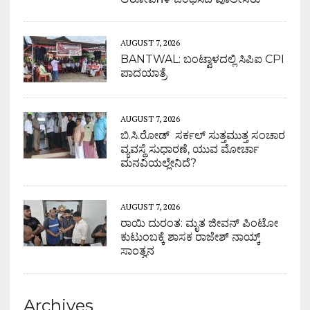
AUGUST 7, 2026
BANTWAL: ಬಂಟ್ವಾಳದಲ್ಲಿ ಸಿಪಿಐ CPI
ಪಾದಯಾತ್ರೆ
AUGUST 7, 2026
ಬಿ.ಸಿ.ರೋಡ್ ಸರ್ಕಲ್ ಸುತ್ತಮುತ್ತ ಸಂಚಾರ
ವ್ಯವಸ್ಥೆ ಸುಧಾರಣೆ, ಯುವ ಮೋರ್ಚಾ
ಮನವಿಯಲ್ಲೇನಿದೆ?
AUGUST 7, 2026
ರಾಯಿ ದುರಂತ: ಮೃತ ಜೀವನ್ ಪಿಂಟೋ
ಕುಟುಂಬಕ್ಕೆ ಶಾಸಕ ರಾಜೇಶ್ ನಾಯ್ಕ್
ಸಾಂತ್ವನ
Archives