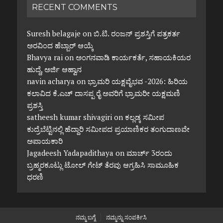
RECENT COMMENTS
Suresh belagaje
on
ಬಿ.ಟಿ. ರಂಜನ್ ಪ್ರಶಸ್ತಿಗೆ ಪತ್ರಕರ್ತ
ಅರವಿಂದ ಹೆಬ್ಬಾರ್ ಆಯ್ಕೆ
Bhavya rai
on
ಅಂಗನವಾಡಿ ಕಾರ್ಯಕರ್ತೆ, ಸಹಾಯಕಿಯರ
ಹುದ್ದೆ, ಅರ್ಜಿ ಆಹ್ವಾನ
navin acharya
on
ಭ್ರಾಮರಿ ಯಕ್ಷವೈಭವ -2026: ಹಿರಿಯ
ಕಲಾವಿದ ಕೆ.ಎಚ್ ದಾಸಪ್ಪ ರೈ ಅವರಿಗೆ ಭ್ರಾಮರೀ ಯಕ್ಷಮಣಿ
ಪ್ರಶಸ್ತಿ
satheesh kumar shivagiri
on
ಕಲ್ಲಡ್ಕ ಸಮೀಪ
ಕುದ್ರೆಬೆಟ್ಟಿನಲ್ಲಿ ಹೆದ್ದಾರಿ ಸಮೀಪದ ಪ್ರಯಾಣಿಕರ ತಂಗುದಾಣವೇ
ಅಪಾಯಕಾರಿ
Jagadeesh Yadapadithaya
on
ಮಾರ್ಚ್ 3ರಂದು
ಬ್ರಹ್ಮರಕೂಟ್ಲು ಟೋಲ್ ಗೇಟ್ ತೆರವು ಆಗ್ರಹಿಸಿ ಸಾಮೂಹಿಕ
ಧರಣಿ
ನಮ್ಮ ಬಗ್ಗೆ
ನಮ್ಮನ್ನು ಸಂಪರ್ಕಿಸಿ