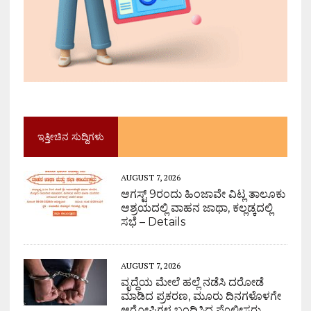
ಇತ್ತೀಚಿನ ಸುದ್ದಿಗಳು
AUGUST 7, 2026
ಆಗಸ್ಟ್ 9ರಂದು ಹಿಂಜಾವೇ ವಿಟ್ಲ ತಾಲೂಕು
ಆಶ್ರಯದಲ್ಲಿ ವಾಹನ ಜಾಥಾ, ಕಲ್ಲಡ್ಕದಲ್ಲಿ
ಸಭೆ – Details
AUGUST 7, 2026
ವೃದ್ಧೆಯ ಮೇಲೆ ಹಲ್ಲೆ ನಡೆಸಿ ದರೋಡೆ
ಮಾಡಿದ ಪ್ರಕರಣ, ಮೂರು ದಿನಗಳೊಳಗೇ
ಆರೋಪಿಗಳ ಬಂಧಿಸಿದ ಪೊಲೀಸರು