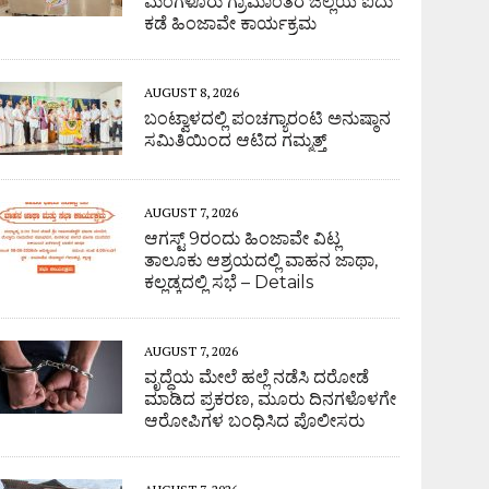
ಮಂಗಳೂರು ಗ್ರಾಮಾಂತರ ಜಿಲ್ಲೆಯ ಐದು
ಕಡೆ ಹಿಂಜಾವೇ ಕಾರ್ಯಕ್ರಮ
AUGUST 8, 2026
ಬಂಟ್ವಾಳದಲ್ಲಿ ಪಂಚಗ್ಯಾರಂಟಿ ಅನುಷ್ಠಾನ
ಸಮಿತಿಯಿಂದ ಆಟಿದ ಗಮ್ಮತ್ತ್
AUGUST 7, 2026
ಆಗಸ್ಟ್ 9ರಂದು ಹಿಂಜಾವೇ ವಿಟ್ಲ
ತಾಲೂಕು ಆಶ್ರಯದಲ್ಲಿ ವಾಹನ ಜಾಥಾ,
ಕಲ್ಲಡ್ಕದಲ್ಲಿ ಸಭೆ – Details
AUGUST 7, 2026
ವೃದ್ಧೆಯ ಮೇಲೆ ಹಲ್ಲೆ ನಡೆಸಿ ದರೋಡೆ
ಮಾಡಿದ ಪ್ರಕರಣ, ಮೂರು ದಿನಗಳೊಳಗೇ
ಆರೋಪಿಗಳ ಬಂಧಿಸಿದ ಪೊಲೀಸರು