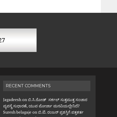
RECENT COMMENTS
Jagadeesh
on
ಬಿ.ಸಿ.ರೋಡ್ ಸರ್ಕಲ್ ಸುತ್ತಮುತ್ತ ಸಂಚಾರ
ವ್ಯವಸ್ಥೆ ಸುಧಾರಣೆ, ಯುವ ಮೋರ್ಚಾ ಮನವಿಯಲ್ಲೇನಿದೆ?
Suresh belagaje
on
ಬಿ.ಟಿ. ರಂಜನ್ ಪ್ರಶಸ್ತಿಗೆ ಪತ್ರಕರ್ತ