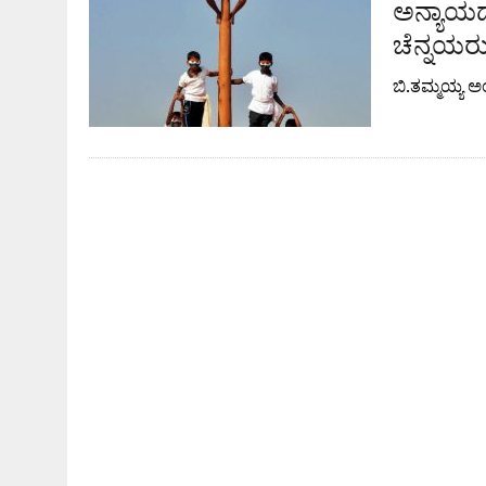
ಅನ್ಯಾಯದ
ಚೆನ್ನಯರ
ಬಿ.ತಮ್ಮಯ್ಯ 