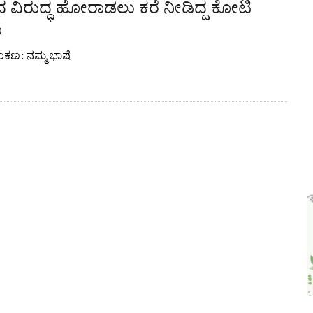
 ವಿರುದ್ಧ ಹೋರಾಡಲು ಕರೆ ನೀಡಿದ್ದ ಕೋಟಿ
ು
ಅಂಕಣ: ನಮ್ಮ ಭಾಷೆ