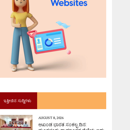
ಇತ್ತೀಚಿನ ಸುದ್ದಿಗಳು
AUGUST 8, 2026
ಅಖಂಡ ಭಾರತ ಸಂಕಲ್ಪ ದಿನ: