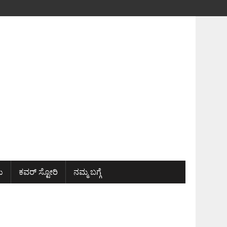
ು
ಕವರ್ ಸ್ಟೋರಿ
ನಮ್ಮ ಬಗ್ಗೆ