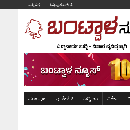
ನಮ್ಮ ಬಗ್ಗೆ
ನಮ್ಮನ್ನು ಸಂಪರ್ಕಿಸಿ
ಮುಖಪುಟ
ಇ-ಪೇಪರ್
ಸುದ್ದಿಗಳು
ವಿಶೇಷ
ನ