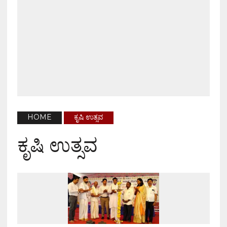
HOME
ಕೃಷಿ ಉತ್ಸವ
ಕೃಷಿ ಉತ್ಸವ