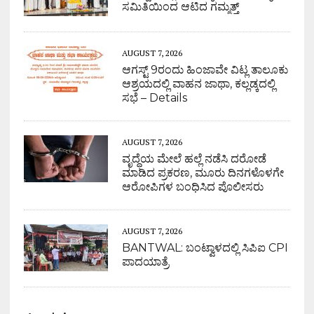
ಸಮಿತಿಯಿಂದ ಆಟಿದ ಗಮ್ಮತ್ತ್
AUGUST 7, 2026
ಆಗಸ್ಟ್ 9ರಂದು ಹಿಂಜಾವೇ ವಿಟ್ಲ ತಾಲೂಕು
ಆಶ್ರಯದಲ್ಲಿ ವಾಹನ ಜಾಥಾ, ಕಲ್ಲಡ್ಕದಲ್ಲಿ
ಸಭೆ – Details
AUGUST 7, 2026
ವೃದ್ಧೆಯ ಮೇಲೆ ಹಲ್ಲೆ ನಡೆಸಿ ದರೋಡೆ
ಮಾಡಿದ ಪ್ರಕರಣ, ಮೂರು ದಿನಗಳೊಳಗೇ
ಆರೋಪಿಗಳ ಬಂಧಿಸಿದ ಪೊಲೀಸರು
AUGUST 7, 2026
BANTWAL: ಬಂಟ್ವಾಳದಲ್ಲಿ ಸಿಪಿಐ CPI
ಪಾದಯಾತ್ರೆ