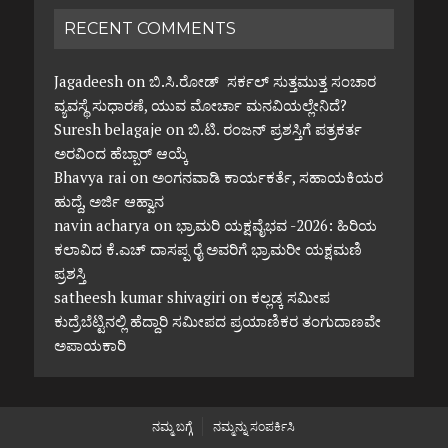
RECENT COMMENTS
Jagadeesh
on
ಬಿ.ಸಿ.ರೋಡ್ ಸರ್ಕಲ್ ಸುತ್ತಮುತ್ತ ಸಂಚಾರ
ವ್ಯವಸ್ಥೆ ಸುಧಾರಣೆ, ಯುವ ಮೋರ್ಚಾ ಮನವಿಯಲ್ಲೇನಿದೆ?
Suresh belagaje
on
ಬಿ.ಟಿ. ರಂಜನ್ ಪ್ರಶಸ್ತಿಗೆ ಪತ್ರಕರ್ತ
ಅರವಿಂದ ಹೆಬ್ಬಾರ್ ಆಯ್ಕೆ
Bhavya rai
on
ಅಂಗನವಾಡಿ ಕಾರ್ಯಕರ್ತೆ, ಸಹಾಯಕಿಯರ
ಹುದ್ದೆ, ಅರ್ಜಿ ಆಹ್ವಾನ
navin acharya
on
ಭ್ರಾಮರಿ ಯಕ್ಷವೈಭವ -2026: ಹಿರಿಯ
ಕಲಾವಿದ ಕೆ.ಎಚ್ ದಾಸಪ್ಪ ರೈ ಅವರಿಗೆ ಭ್ರಾಮರೀ ಯಕ್ಷಮಣಿ
ಪ್ರಶಸ್ತಿ
satheesh kumar shivagiri
on
ಕಲ್ಲಡ್ಕ ಸಮೀಪ
ಕುದ್ರೆಬೆಟ್ಟಿನಲ್ಲಿ ಹೆದ್ದಾರಿ ಸಮೀಪದ ಪ್ರಯಾಣಿಕರ ತಂಗುದಾಣವೇ
ಅಪಾಯಕಾರಿ
ನಮ್ಮ ಬಗ್ಗೆ
ನಮ್ಮನ್ನು ಸಂಪರ್ಕಿಸಿ