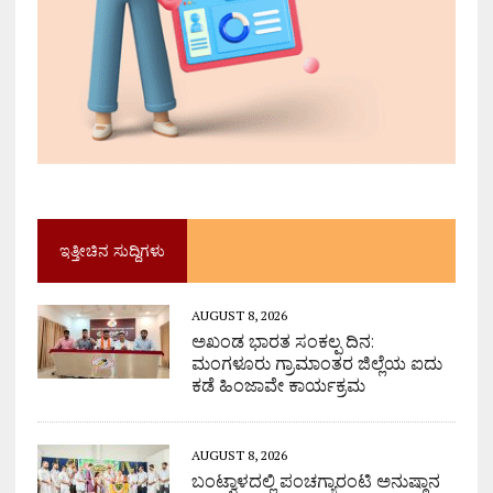
ಇತ್ತೀಚಿನ ಸುದ್ದಿಗಳು
AUGUST 8, 2026
ಅಖಂಡ ಭಾರತ ಸಂಕಲ್ಪ ದಿನ:
ಮಂಗಳೂರು ಗ್ರಾಮಾಂತರ ಜಿಲ್ಲೆಯ ಐದು
ಕಡೆ ಹಿಂಜಾವೇ ಕಾರ್ಯಕ್ರಮ
AUGUST 8, 2026
ಬಂಟ್ವಾಳದಲ್ಲಿ ಪಂಚಗ್ಯಾರಂಟಿ ಅನುಷ್ಠಾನ