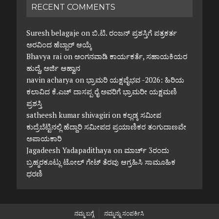
RECENT COMMENTS
Suresh belagaje
on
ಬಿ.ಟಿ. ರಂಜನ್ ಪ್ರಶಸ್ತಿಗೆ ಪತ್ರಕರ್ತ
ಅರವಿಂದ ಹೆಬ್ಬಾರ್ ಆಯ್ಕೆ
Bhavya rai
on
ಅಂಗನವಾಡಿ ಕಾರ್ಯಕರ್ತೆ, ಸಹಾಯಕಿಯರ
ಹುದ್ದೆ, ಅರ್ಜಿ ಆಹ್ವಾನ
navin acharya
on
ಭ್ರಾಮರಿ ಯಕ್ಷವೈಭವ -2026: ಹಿರಿಯ
ಕಲಾವಿದ ಕೆ.ಎಚ್ ದಾಸಪ್ಪ ರೈ ಅವರಿಗೆ ಭ್ರಾಮರೀ ಯಕ್ಷಮಣಿ
ಪ್ರಶಸ್ತಿ
satheesh kumar shivagiri
on
ಕಲ್ಲಡ್ಕ ಸಮೀಪ
ಕುದ್ರೆಬೆಟ್ಟಿನಲ್ಲಿ ಹೆದ್ದಾರಿ ಸಮೀಪದ ಪ್ರಯಾಣಿಕರ ತಂಗುದಾಣವೇ
ಅಪಾಯಕಾರಿ
Jagadeesh Yadapadithaya
on
ಮಾರ್ಚ್ 3ರಂದು
ಬ್ರಹ್ಮರಕೂಟ್ಲು ಟೋಲ್ ಗೇಟ್ ತೆರವು ಆಗ್ರಹಿಸಿ ಸಾಮೂಹಿಕ
ಧರಣಿ
ನಮ್ಮ ಬಗ್ಗೆ
ನಮ್ಮನ್ನು ಸಂಪರ್ಕಿಸಿ