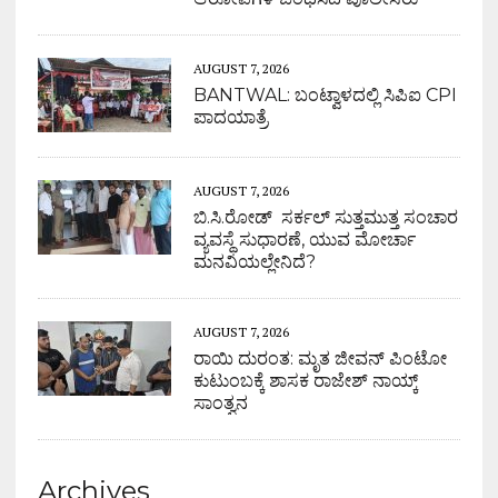
AUGUST 7, 2026
BANTWAL: ಬಂಟ್ವಾಳದಲ್ಲಿ ಸಿಪಿಐ CPI
ಪಾದಯಾತ್ರೆ
AUGUST 7, 2026
ಬಿ.ಸಿ.ರೋಡ್ ಸರ್ಕಲ್ ಸುತ್ತಮುತ್ತ ಸಂಚಾರ
ವ್ಯವಸ್ಥೆ ಸುಧಾರಣೆ, ಯುವ ಮೋರ್ಚಾ
ಮನವಿಯಲ್ಲೇನಿದೆ?
AUGUST 7, 2026
ರಾಯಿ ದುರಂತ: ಮೃತ ಜೀವನ್ ಪಿಂಟೋ
ಕುಟುಂಬಕ್ಕೆ ಶಾಸಕ ರಾಜೇಶ್ ನಾಯ್ಕ್
ಸಾಂತ್ವನ
Archives