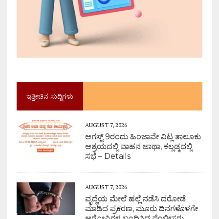
ಇತ್ತೀಚಿನ ಸುದ್ದಿಗಳು
AUGUST 7, 2026
ಆಗಸ್ಟ್ 9ರಂದು ಹಿಂಜಾವೇ ವಿಟ್ಲ ತಾಲೂಕು
ಆಶ್ರಯದಲ್ಲಿ ವಾಹನ ಜಾಥಾ, ಕಲ್ಲಡ್ಕದಲ್ಲಿ
ಸಭೆ – Details
AUGUST 7, 2026
ವೃದ್ಧೆಯ ಮೇಲೆ ಹಲ್ಲೆ ನಡೆಸಿ ದರೋಡೆ
ಮಾಡಿದ ಪ್ರಕರಣ, ಮೂರು ದಿನಗಳೊಳಗೇ
ಆರೋಪಿಗಳ ಬಂಧಿಸಿದ ಪೊಲೀಸರು