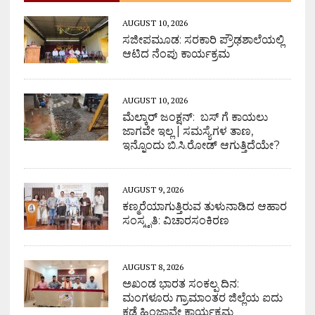
AUGUST 10, 2026
ಸಜೀಪಮೂಡ: ಸರಕಾರಿ ಪ್ರೌಢಶಾಲೆಯಲ್ಲಿ
ಆಟಿದ ನೆಂಪು ಕಾರ್ಯಕ್ರಮ
AUGUST 10, 2026
ಮೆಲ್ಕಾರ್ ಜಂಕ್ಷನ್: ಬಸ್ ಗೆ ಕಾಯಲು
ಜಾಗವೇ ಇಲ್ಲ | ಸಮಸ್ಯೆಗಳ ತಾಣ,
ಇನ್ನೊಂದು ಬಿ.ಸಿ.ರೋಡ್ ಆಗುತ್ತಿದೆಯೇ?
AUGUST 9, 2026
ಕಣ್ಮರೆಯಾಗುತ್ತಿರುವ ತುಳುನಾಡಿದ ಆಹಾರ
ಸಂಸ್ಕೃತಿ: ವಿಚಾರಸಂಕಿರಣ
AUGUST 8, 2026
ಅಖಂಡ ಭಾರತ ಸಂಕಲ್ಪ ದಿನ:
ಮಂಗಳೂರು ಗ್ರಾಮಾಂತರ ಜಿಲ್ಲೆಯ ಐದು
ಕಡೆ ಹಿಂಜಾವೇ ಕಾರ್ಯಕ್ರಮ