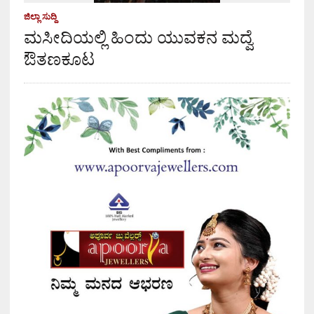
ಜಿಲ್ಲಾ ಸುದ್ದಿ
ಮಸೀದಿಯಲ್ಲಿ ಹಿಂದು ಯುವಕನ ಮದ್ವೆ
ಔತಣಕೂಟ