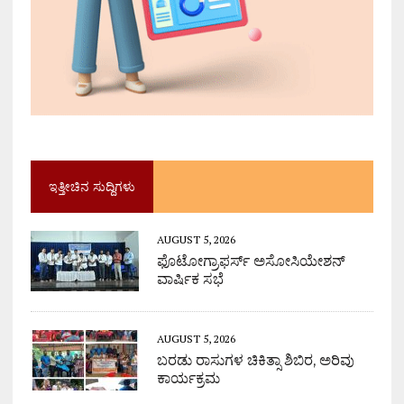
ಇತ್ತೀಚಿನ ಸುದ್ದಿಗಳು
AUGUST 5, 2026
ಫೊಟೋಗ್ರಾಫರ್ಸ್ ಅಸೋಸಿಯೇಶನ್
ವಾರ್ಷಿಕ ಸಭೆ
AUGUST 5, 2026
ಬರಡು ರಾಸುಗಳ ಚಿಕಿತ್ಸಾ ಶಿಬಿರ, ಅರಿವು
ಕಾರ್ಯಕ್ರಮ