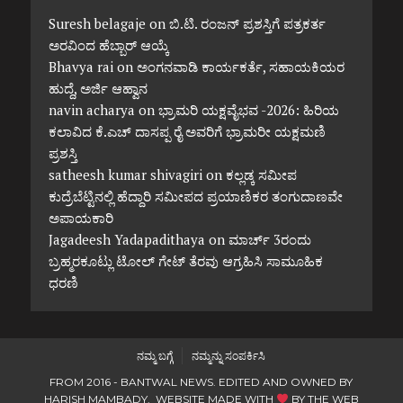
Suresh belagaje
on
ಬಿ.ಟಿ. ರಂಜನ್ ಪ್ರಶಸ್ತಿಗೆ ಪತ್ರಕರ್ತ
ಅರವಿಂದ ಹೆಬ್ಬಾರ್ ಆಯ್ಕೆ
Bhavya rai
on
ಅಂಗನವಾಡಿ ಕಾರ್ಯಕರ್ತೆ, ಸಹಾಯಕಿಯರ
ಹುದ್ದೆ, ಅರ್ಜಿ ಆಹ್ವಾನ
navin acharya
on
ಭ್ರಾಮರಿ ಯಕ್ಷವೈಭವ -2026: ಹಿರಿಯ
ಕಲಾವಿದ ಕೆ.ಎಚ್ ದಾಸಪ್ಪ ರೈ ಅವರಿಗೆ ಭ್ರಾಮರೀ ಯಕ್ಷಮಣಿ
ಪ್ರಶಸ್ತಿ
satheesh kumar shivagiri
on
ಕಲ್ಲಡ್ಕ ಸಮೀಪ
ಕುದ್ರೆಬೆಟ್ಟಿನಲ್ಲಿ ಹೆದ್ದಾರಿ ಸಮೀಪದ ಪ್ರಯಾಣಿಕರ ತಂಗುದಾಣವೇ
ಅಪಾಯಕಾರಿ
Jagadeesh Yadapadithaya
on
ಮಾರ್ಚ್ 3ರಂದು
ಬ್ರಹ್ಮರಕೂಟ್ಲು ಟೋಲ್ ಗೇಟ್ ತೆರವು ಆಗ್ರಹಿಸಿ ಸಾಮೂಹಿಕ
ಧರಣಿ
ನಮ್ಮ ಬಗ್ಗೆ
ನಮ್ಮನ್ನು ಸಂಪರ್ಕಿಸಿ
FROM 2016 - BANTWAL NEWS. EDITED AND OWNED BY
HARISH MAMBADY. WEBSITE MADE WITH
BY
THE WEB