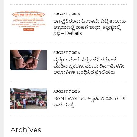
AUGUST 7, 2026
ಆಗಸ್ಟ್ 9ರಂದು ಹಿಂಜಾವೇ ವಿಟ್ಲ ತಾಲೂಕು
ಆಶ್ರಯದಲ್ಲಿ ವಾಹನ ಜಾಥಾ, ಕಲ್ಲಡ್ಕದಲ್ಲಿ
ಸಭೆ – Details
AUGUST 7, 2026
ವೃದ್ಧೆಯ ಮೇಲೆ ಹಲ್ಲೆ ನಡೆಸಿ ದರೋಡೆ
ಮಾಡಿದ ಪ್ರಕರಣ, ಮೂರು ದಿನಗಳೊಳಗೇ
ಆರೋಪಿಗಳ ಬಂಧಿಸಿದ ಪೊಲೀಸರು
AUGUST 7, 2026
BANTWAL: ಬಂಟ್ವಾಳದಲ್ಲಿ ಸಿಪಿಐ CPI
ಪಾದಯಾತ್ರೆ
Archives