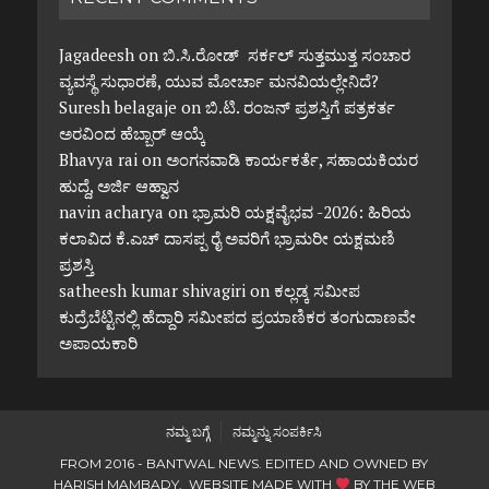
Jagadeesh
on
ಬಿ.ಸಿ.ರೋಡ್ ಸರ್ಕಲ್ ಸುತ್ತಮುತ್ತ ಸಂಚಾರ
ವ್ಯವಸ್ಥೆ ಸುಧಾರಣೆ, ಯುವ ಮೋರ್ಚಾ ಮನವಿಯಲ್ಲೇನಿದೆ?
Suresh belagaje
on
ಬಿ.ಟಿ. ರಂಜನ್ ಪ್ರಶಸ್ತಿಗೆ ಪತ್ರಕರ್ತ
ಅರವಿಂದ ಹೆಬ್ಬಾರ್ ಆಯ್ಕೆ
Bhavya rai
on
ಅಂಗನವಾಡಿ ಕಾರ್ಯಕರ್ತೆ, ಸಹಾಯಕಿಯರ
ಹುದ್ದೆ, ಅರ್ಜಿ ಆಹ್ವಾನ
navin acharya
on
ಭ್ರಾಮರಿ ಯಕ್ಷವೈಭವ -2026: ಹಿರಿಯ
ಕಲಾವಿದ ಕೆ.ಎಚ್ ದಾಸಪ್ಪ ರೈ ಅವರಿಗೆ ಭ್ರಾಮರೀ ಯಕ್ಷಮಣಿ
ಪ್ರಶಸ್ತಿ
satheesh kumar shivagiri
on
ಕಲ್ಲಡ್ಕ ಸಮೀಪ
ಕುದ್ರೆಬೆಟ್ಟಿನಲ್ಲಿ ಹೆದ್ದಾರಿ ಸಮೀಪದ ಪ್ರಯಾಣಿಕರ ತಂಗುದಾಣವೇ
ಅಪಾಯಕಾರಿ
ನಮ್ಮ ಬಗ್ಗೆ
ನಮ್ಮನ್ನು ಸಂಪರ್ಕಿಸಿ
FROM 2016 - BANTWAL NEWS. EDITED AND OWNED BY
HARISH MAMBADY. WEBSITE MADE WITH
BY
THE WEB