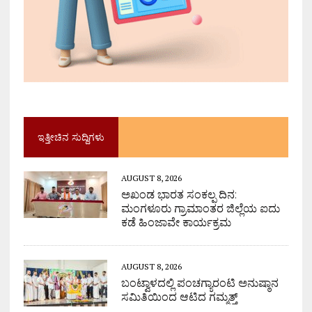
ಇತ್ತೀಚಿನ ಸುದ್ದಿಗಳು
AUGUST 8, 2026
ಅಖಂಡ ಭಾರತ ಸಂಕಲ್ಪ ದಿನ:
ಮಂಗಳೂರು ಗ್ರಾಮಾಂತರ ಜಿಲ್ಲೆಯ ಐದು
ಕಡೆ ಹಿಂಜಾವೇ ಕಾರ್ಯಕ್ರಮ
AUGUST 8, 2026
ಬಂಟ್ವಾಳದಲ್ಲಿ ಪಂಚಗ್ಯಾರಂಟಿ ಅನುಷ್ಠಾನ
ಸಮಿತಿಯಿಂದ ಆಟಿದ ಗಮ್ಮತ್ತ್