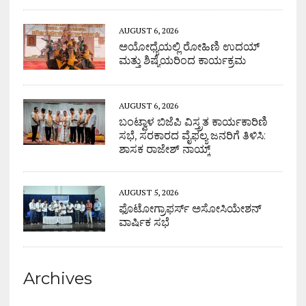
AUGUST 6, 2026
ಅಯೋಧ್ಯೆಯಲ್ಲಿ ರೋಹಿಣಿ ಉದಯ್
ಮತ್ತು ಶಿಷ್ಯೆಯರಿಂದ ಕಾರ್ಯಕ್ರಮ
AUGUST 6, 2026
ಬಂಟ್ವಾಳ ಬಿಜೆಪಿ ವಿಸ್ತ್ರತ ಕಾರ್ಯಕಾರಿಣಿ
ಸಭೆ, ಸರಕಾರದ ವೈಫಲ್ಯ ಜನರಿಗೆ ತಿಳಿಸಿ:
ಶಾಸಕ ರಾಜೇಶ್ ನಾಯ್ಕ್
AUGUST 5, 2026
ಫೊಟೋಗ್ರಾಫರ್ಸ್ ಅಸೋಸಿಯೇಶನ್
ವಾರ್ಷಿಕ ಸಭೆ
Archives