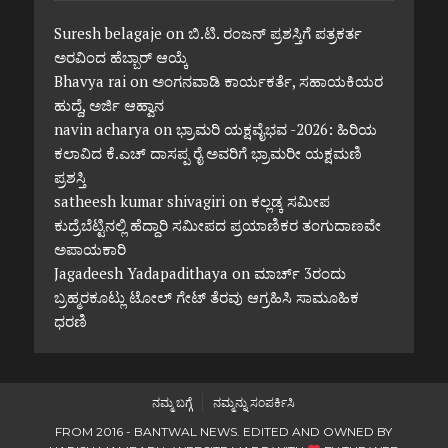
Suresh belagaje
on
ಬಿ.ಟಿ. ರಂಜನ್ ಪ್ರಶಸ್ತಿಗೆ ಪತ್ರಕರ್ತ
ಅರವಿಂದ ಹೆಬ್ಬಾರ್ ಆಯ್ಕೆ
Bhavya rai
on
ಅಂಗನವಾಡಿ ಕಾರ್ಯಕರ್ತೆ, ಸಹಾಯಕಿಯರ
ಹುದ್ದೆ, ಅರ್ಜಿ ಆಹ್ವಾನ
navin acharya
on
ಭ್ರಾಮರಿ ಯಕ್ಷವೈಭವ -2026: ಹಿರಿಯ
ಕಲಾವಿದ ಕೆ.ಎಚ್ ದಾಸಪ್ಪ ರೈ ಅವರಿಗೆ ಭ್ರಾಮರೀ ಯಕ್ಷಮಣಿ
ಪ್ರಶಸ್ತಿ
satheesh kumar shivagiri
on
ಕಲ್ಲಡ್ಕ ಸಮೀಪ
ಕುದ್ರೆಬೆಟ್ಟಿನಲ್ಲಿ ಹೆದ್ದಾರಿ ಸಮೀಪದ ಪ್ರಯಾಣಿಕರ ತಂಗುದಾಣವೇ
ಅಪಾಯಕಾರಿ
Jagadeesh Yadapadithaya
on
ಮಾರ್ಚ್ 3ರಂದು
ಬ್ರಹ್ಮರಕೂಟ್ಲು ಟೋಲ್ ಗೇಟ್ ತೆರವು ಆಗ್ರಹಿಸಿ ಸಾಮೂಹಿಕ
ಧರಣಿ
ನಮ್ಮ ಬಗ್ಗೆ
ನಮ್ಮನ್ನು ಸಂಪರ್ಕಿಸಿ
FROM 2016 - BANTWAL NEWS. EDITED AND OWNED BY