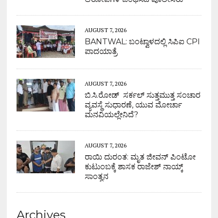
AUGUST 7, 2026
BANTWAL: ಬಂಟ್ವಾಳದಲ್ಲಿ ಸಿಪಿಐ CPI
ಪಾದಯಾತ್ರೆ
AUGUST 7, 2026
ಬಿ.ಸಿ.ರೋಡ್ ಸರ್ಕಲ್ ಸುತ್ತಮುತ್ತ ಸಂಚಾರ
ವ್ಯವಸ್ಥೆ ಸುಧಾರಣೆ, ಯುವ ಮೋರ್ಚಾ
ಮನವಿಯಲ್ಲೇನಿದೆ?
AUGUST 7, 2026
ರಾಯಿ ದುರಂತ: ಮೃತ ಜೀವನ್ ಪಿಂಟೋ
ಕುಟುಂಬಕ್ಕೆ ಶಾಸಕ ರಾಜೇಶ್ ನಾಯ್ಕ್
ಸಾಂತ್ವನ
Archives