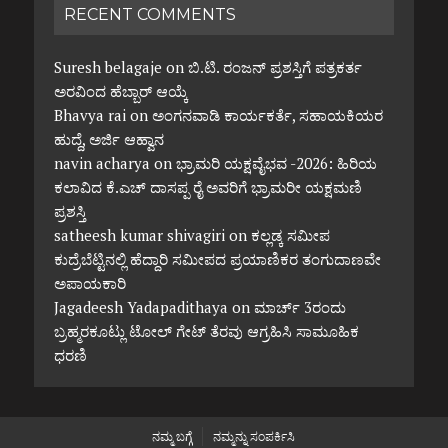
RECENT COMMENTS
Suresh belagaje
on
ಬಿ.ಟಿ. ರಂಜನ್ ಪ್ರಶಸ್ತಿಗೆ ಪತ್ರಕರ್ತ
ಅರವಿಂದ ಹೆಬ್ಬಾರ್ ಆಯ್ಕೆ
Bhavya rai
on
ಅಂಗನವಾಡಿ ಕಾರ್ಯಕರ್ತೆ, ಸಹಾಯಕಿಯರ
ಹುದ್ದೆ, ಅರ್ಜಿ ಆಹ್ವಾನ
navin acharya
on
ಭ್ರಾಮರಿ ಯಕ್ಷವೈಭವ -2026: ಹಿರಿಯ
ಕಲಾವಿದ ಕೆ.ಎಚ್ ದಾಸಪ್ಪ ರೈ ಅವರಿಗೆ ಭ್ರಾಮರೀ ಯಕ್ಷಮಣಿ
ಪ್ರಶಸ್ತಿ
satheesh kumar shivagiri
on
ಕಲ್ಲಡ್ಕ ಸಮೀಪ
ಕುದ್ರೆಬೆಟ್ಟಿನಲ್ಲಿ ಹೆದ್ದಾರಿ ಸಮೀಪದ ಪ್ರಯಾಣಿಕರ ತಂಗುದಾಣವೇ
ಅಪಾಯಕಾರಿ
Jagadeesh Yadapadithaya
on
ಮಾರ್ಚ್ 3ರಂದು
ಬ್ರಹ್ಮರಕೂಟ್ಲು ಟೋಲ್ ಗೇಟ್ ತೆರವು ಆಗ್ರಹಿಸಿ ಸಾಮೂಹಿಕ
ಧರಣಿ
ನಮ್ಮ ಬಗ್ಗೆ
ನಮ್ಮನ್ನು ಸಂಪರ್ಕಿಸಿ