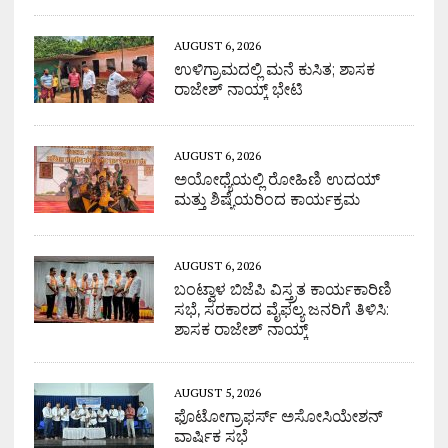
AUGUST 6, 2026
ಉಳಿಗ್ರಾಮದಲ್ಲಿ ಮನೆ ಕುಸಿತ; ಶಾಸಕ
ರಾಜೇಶ್ ನಾಯ್ಕ್ ಭೇಟಿ
AUGUST 6, 2026
ಅಯೋಧ್ಯೆಯಲ್ಲಿ ರೋಹಿಣಿ ಉದಯ್
ಮತ್ತು ಶಿಷ್ಯೆಯರಿಂದ ಕಾರ್ಯಕ್ರಮ
AUGUST 6, 2026
ಬಂಟ್ವಾಳ ಬಿಜೆಪಿ ವಿಸ್ತ್ರತ ಕಾರ್ಯಕಾರಿಣಿ
ಸಭೆ, ಸರಕಾರದ ವೈಫಲ್ಯ ಜನರಿಗೆ ತಿಳಿಸಿ:
ಶಾಸಕ ರಾಜೇಶ್ ನಾಯ್ಕ್
AUGUST 5, 2026
ಫೊಟೋಗ್ರಾಫರ್ಸ್ ಅಸೋಸಿಯೇಶನ್
ವಾರ್ಷಿಕ ಸಭೆ