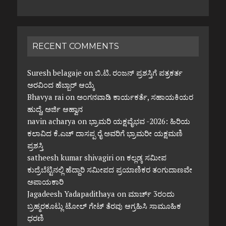
RECENT COMMENTS
Suresh belagaje
on
ಬಿ.ಟಿ. ರಂಜನ್ ಪ್ರಶಸ್ತಿಗೆ ಪತ್ರಕರ್ತ
ಅರವಿಂದ ಹೆಬ್ಬಾರ್ ಆಯ್ಕೆ
Bhavya rai
on
ಅಂಗನವಾಡಿ ಕಾರ್ಯಕರ್ತೆ, ಸಹಾಯಕಿಯರ
ಹುದ್ದೆ, ಅರ್ಜಿ ಆಹ್ವಾನ
navin acharya
on
ಭ್ರಾಮರಿ ಯಕ್ಷವೈಭವ -2026: ಹಿರಿಯ
ಕಲಾವಿದ ಕೆ.ಎಚ್ ದಾಸಪ್ಪ ರೈ ಅವರಿಗೆ ಭ್ರಾಮರೀ ಯಕ್ಷಮಣಿ
ಪ್ರಶಸ್ತಿ
satheesh kumar shivagiri
on
ಕಲ್ಲಡ್ಕ ಸಮೀಪ
ಕುದ್ರೆಬೆಟ್ಟಿನಲ್ಲಿ ಹೆದ್ದಾರಿ ಸಮೀಪದ ಪ್ರಯಾಣಿಕರ ತಂಗುದಾಣವೇ
ಅಪಾಯಕಾರಿ
Jagadeesh Yadapadithaya
on
ಮಾರ್ಚ್ 3ರಂದು
ಬ್ರಹ್ಮರಕೂಟ್ಲು ಟೋಲ್ ಗೇಟ್ ತೆರವು ಆಗ್ರಹಿಸಿ ಸಾಮೂಹಿಕ
ಧರಣಿ