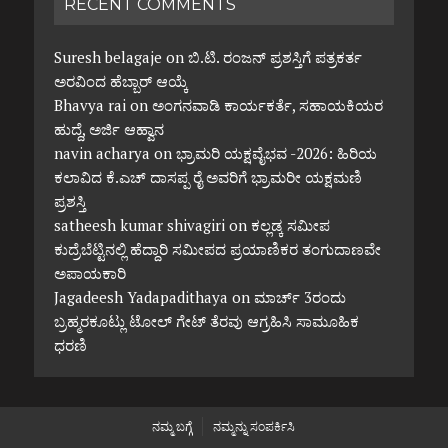
RECENT COMMENTS
Suresh belagaje
on
ಬಿ.ಟಿ. ರಂಜನ್ ಪ್ರಶಸ್ತಿಗೆ ಪತ್ರಕರ್ತ
ಅರವಿಂದ ಹೆಬ್ಬಾರ್ ಆಯ್ಕೆ
Bhavya rai
on
ಅಂಗನವಾಡಿ ಕಾರ್ಯಕರ್ತೆ, ಸಹಾಯಕಿಯರ
ಹುದ್ದೆ, ಅರ್ಜಿ ಆಹ್ವಾನ
navin acharya
on
ಭ್ರಾಮರಿ ಯಕ್ಷವೈಭವ -2026: ಹಿರಿಯ
ಕಲಾವಿದ ಕೆ.ಎಚ್ ದಾಸಪ್ಪ ರೈ ಅವರಿಗೆ ಭ್ರಾಮರೀ ಯಕ್ಷಮಣಿ
ಪ್ರಶಸ್ತಿ
satheesh kumar shivagiri
on
ಕಲ್ಲಡ್ಕ ಸಮೀಪ
ಕುದ್ರೆಬೆಟ್ಟಿನಲ್ಲಿ ಹೆದ್ದಾರಿ ಸಮೀಪದ ಪ್ರಯಾಣಿಕರ ತಂಗುದಾಣವೇ
ಅಪಾಯಕಾರಿ
Jagadeesh Yadapadithaya
on
ಮಾರ್ಚ್ 3ರಂದು
ಬ್ರಹ್ಮರಕೂಟ್ಲು ಟೋಲ್ ಗೇಟ್ ತೆರವು ಆಗ್ರಹಿಸಿ ಸಾಮೂಹಿಕ
ಧರಣಿ
ನಮ್ಮ ಬಗ್ಗೆ
ನಮ್ಮನ್ನು ಸಂಪರ್ಕಿಸಿ