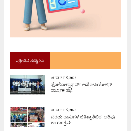
ಇತ್ತೀಚಿನ ಸುದ್ದಿಗಳು
AUGUST 5, 2026
ಫೊಟೋಗ್ರಾಫರ್ಸ್ ಅಸೋಸಿಯೇಶನ್
ವಾರ್ಷಿಕ ಸಭೆ
AUGUST 5, 2026
ಬರಡು ರಾಸುಗಳ ಚಿಕಿತ್ಸಾ ಶಿಬಿರ, ಅರಿವು
ಕಾರ್ಯಕ್ರಮ