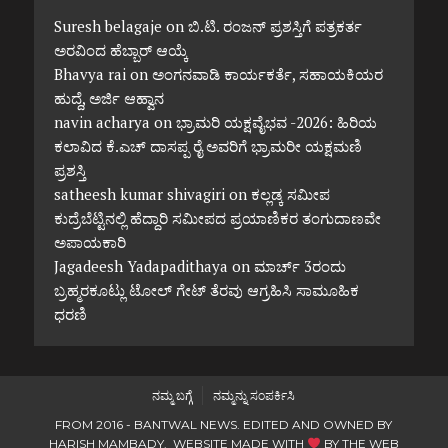
Suresh belagaje
on
ಬಿ.ಟಿ. ರಂಜನ್ ಪ್ರಶಸ್ತಿಗೆ ಪತ್ರಕರ್ತ
ಅರವಿಂದ ಹೆಬ್ಬಾರ್ ಆಯ್ಕೆ
Bhavya rai
on
ಅಂಗನವಾಡಿ ಕಾರ್ಯಕರ್ತೆ, ಸಹಾಯಕಿಯರ
ಹುದ್ದೆ, ಅರ್ಜಿ ಆಹ್ವಾನ
navin acharya
on
ಭ್ರಾಮರಿ ಯಕ್ಷವೈಭವ -2026: ಹಿರಿಯ
ಕಲಾವಿದ ಕೆ.ಎಚ್ ದಾಸಪ್ಪ ರೈ ಅವರಿಗೆ ಭ್ರಾಮರೀ ಯಕ್ಷಮಣಿ
ಪ್ರಶಸ್ತಿ
satheesh kumar shivagiri
on
ಕಲ್ಲಡ್ಕ ಸಮೀಪ
ಕುದ್ರೆಬೆಟ್ಟಿನಲ್ಲಿ ಹೆದ್ದಾರಿ ಸಮೀಪದ ಪ್ರಯಾಣಿಕರ ತಂಗುದಾಣವೇ
ಅಪಾಯಕಾರಿ
Jagadeesh Yadapadithaya
on
ಮಾರ್ಚ್ 3ರಂದು
ಬ್ರಹ್ಮರಕೂಟ್ಲು ಟೋಲ್ ಗೇಟ್ ತೆರವು ಆಗ್ರಹಿಸಿ ಸಾಮೂಹಿಕ
ಧರಣಿ
ನಮ್ಮ ಬಗ್ಗೆ
ನಮ್ಮನ್ನು ಸಂಪರ್ಕಿಸಿ
FROM 2016 - BANTWAL NEWS. EDITED AND OWNED BY
HARISH MAMBADY. WEBSITE MADE WITH
BY
THE WEB