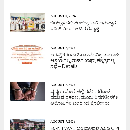
AUGUST 8, 2026
ಬಂಟ್ವಾಳದಲ್ಲಿ ಪಂಚಗ್ಯಾರಂಟಿ ಅನುಷ್ಠಾನ
ಸಮಿತಿಯಿಂದ ಆಟಿದ ಗಮ್ಮತ್ತ್
AUGUST 7, 2026
ಆಗಸ್ಟ್ 9ರಂದು ಹಿಂಜಾವೇ ವಿಟ್ಲ ತಾಲೂಕು
ಆಶ್ರಯದಲ್ಲಿ ವಾಹನ ಜಾಥಾ, ಕಲ್ಲಡ್ಕದಲ್ಲಿ
ಸಭೆ – Details
AUGUST 7, 2026
ವೃದ್ಧೆಯ ಮೇಲೆ ಹಲ್ಲೆ ನಡೆಸಿ ದರೋಡೆ
ಮಾಡಿದ ಪ್ರಕರಣ, ಮೂರು ದಿನಗಳೊಳಗೇ
ಆರೋಪಿಗಳ ಬಂಧಿಸಿದ ಪೊಲೀಸರು
AUGUST 7, 2026
BANTWAL: ಬಂಟ್ವಾಳದಲ್ಲಿ ಸಿಪಿಐ CPI