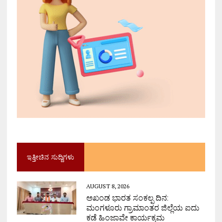
ಇತ್ತೀಚಿನ ಸುದ್ದಿಗಳು
AUGUST 8, 2026
ಅಖಂಡ ಭಾರತ ಸಂಕಲ್ಪ ದಿನ:
ಮಂಗಳೂರು ಗ್ರಾಮಾಂತರ ಜಿಲ್ಲೆಯ ಐದು
ಕಡೆ ಹಿಂಜಾವೇ ಕಾರ್ಯಕ್ರಮ