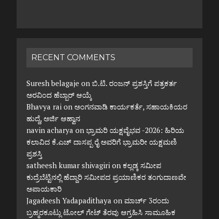
RECENT COMMENTS
Suresh belagaje
on
ಬಿ.ಟಿ. ರಂಜನ್ ಪ್ರಶಸ್ತಿಗೆ ಪತ್ರಕರ್ತ
ಅರವಿಂದ ಹೆಬ್ಬಾರ್ ಆಯ್ಕೆ
Bhavya rai
on
ಅಂಗನವಾಡಿ ಕಾರ್ಯಕರ್ತೆ, ಸಹಾಯಕಿಯರ
ಹುದ್ದೆ, ಅರ್ಜಿ ಆಹ್ವಾನ
navin acharya
on
ಭ್ರಾಮರಿ ಯಕ್ಷವೈಭವ -2026: ಹಿರಿಯ
ಕಲಾವಿದ ಕೆ.ಎಚ್ ದಾಸಪ್ಪ ರೈ ಅವರಿಗೆ ಭ್ರಾಮರೀ ಯಕ್ಷಮಣಿ
ಪ್ರಶಸ್ತಿ
satheesh kumar shivagiri
on
ಕಲ್ಲಡ್ಕ ಸಮೀಪ
ಕುದ್ರೆಬೆಟ್ಟಿನಲ್ಲಿ ಹೆದ್ದಾರಿ ಸಮೀಪದ ಪ್ರಯಾಣಿಕರ ತಂಗುದಾಣವೇ
ಅಪಾಯಕಾರಿ
Jagadeesh Yadapadithaya
on
ಮಾರ್ಚ್ 3ರಂದು
ಬ್ರಹ್ಮರಕೂಟ್ಲು ಟೋಲ್ ಗೇಟ್ ತೆರವು ಆಗ್ರಹಿಸಿ ಸಾಮೂಹಿಕ