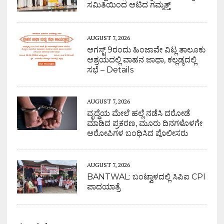
ಸಮಿತಿಯಿಂದ ಆಟಿದ ಗಮ್ಮತ್ತ್
AUGUST 7, 2026
ಆಗಸ್ಟ್ 9ರಂದು ಹಿಂಜಾವೇ ವಿಟ್ಲ ತಾಲೂಕು
ಆಶ್ರಯದಲ್ಲಿ ವಾಹನ ಜಾಥಾ, ಕಲ್ಲಡ್ಕದಲ್ಲಿ
ಸಭೆ – Details
AUGUST 7, 2026
ವೃದ್ಧೆಯ ಮೇಲೆ ಹಲ್ಲೆ ನಡೆಸಿ ದರೋಡೆ
ಮಾಡಿದ ಪ್ರಕರಣ, ಮೂರು ದಿನಗಳೊಳಗೇ
ಆರೋಪಿಗಳ ಬಂಧಿಸಿದ ಪೊಲೀಸರು
AUGUST 7, 2026
BANTWAL: ಬಂಟ್ವಾಳದಲ್ಲಿ ಸಿಪಿಐ CPI
ಪಾದಯಾತ್ರೆ