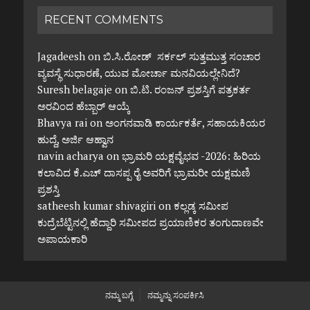
RECENT COMMENTS
Jagadeesh
on
ಬಿ.ಸಿ.ರೋಡ್ ಸರ್ಕಲ್ ಸುತ್ತಮುತ್ತ ಸಂಚಾರ
ವ್ಯವಸ್ಥೆ ಸುಧಾರಣೆ, ಯುವ ಮೋರ್ಚಾ ಮನವಿಯಲ್ಲೇನಿದೆ?
Suresh belagaje
on
ಬಿ.ಟಿ. ರಂಜನ್ ಪ್ರಶಸ್ತಿಗೆ ಪತ್ರಕರ್ತ
ಅರವಿಂದ ಹೆಬ್ಬಾರ್ ಆಯ್ಕೆ
Bhavya rai
on
ಅಂಗನವಾಡಿ ಕಾರ್ಯಕರ್ತೆ, ಸಹಾಯಕಿಯರ
ಹುದ್ದೆ, ಅರ್ಜಿ ಆಹ್ವಾನ
navin acharya
on
ಭ್ರಾಮರಿ ಯಕ್ಷವೈಭವ -2026: ಹಿರಿಯ
ಕಲಾವಿದ ಕೆ.ಎಚ್ ದಾಸಪ್ಪ ರೈ ಅವರಿಗೆ ಭ್ರಾಮರೀ ಯಕ್ಷಮಣಿ
ಪ್ರಶಸ್ತಿ
satheesh kumar shivagiri
on
ಕಲ್ಲಡ್ಕ ಸಮೀಪ
ಕುದ್ರೆಬೆಟ್ಟಿನಲ್ಲಿ ಹೆದ್ದಾರಿ ಸಮೀಪದ ಪ್ರಯಾಣಿಕರ ತಂಗುದಾಣವೇ
ಅಪಾಯಕಾರಿ
ನಮ್ಮ ಬಗ್ಗೆ
ನಮ್ಮನ್ನು ಸಂಪರ್ಕಿಸಿ