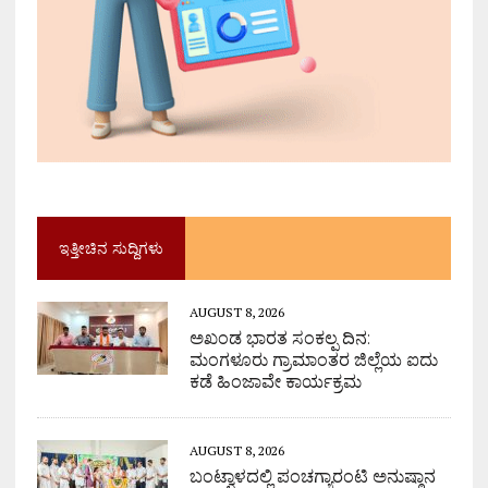
ಇತ್ತೀಚಿನ ಸುದ್ದಿಗಳು
AUGUST 8, 2026
ಅಖಂಡ ಭಾರತ ಸಂಕಲ್ಪ ದಿನ:
ಮಂಗಳೂರು ಗ್ರಾಮಾಂತರ ಜಿಲ್ಲೆಯ ಐದು
ಕಡೆ ಹಿಂಜಾವೇ ಕಾರ್ಯಕ್ರಮ
AUGUST 8, 2026
ಬಂಟ್ವಾಳದಲ್ಲಿ ಪಂಚಗ್ಯಾರಂಟಿ ಅನುಷ್ಠಾನ