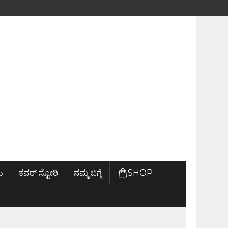
ು
ಕವರ್ ಸ್ಟೋರಿ
ನಮ್ಮ ಬಗ್ಗೆ
SHOP