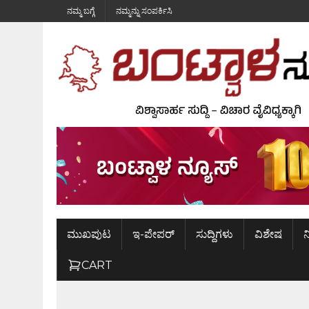
ನಮ್ಮ ಬಗ್ಗೆ
ನಮ್ಮನ್ನು ಸಂಪರ್ಕಿಸಿ
ಮುಖಪುಟ
ಇ-ಪೇಪರ್
ಸುದ್ದಿಗಳು
ವಿಶೇಷ
ನ
CART