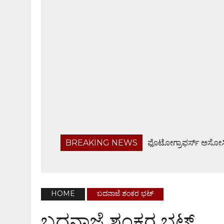
BREAKING NEWS
ಫೊಟೋಗ್ರಾಫರ್ಸ್ ಅಸೋಸಿ
ಬರಡು ರಾಸುಗಳ ಚಿಕಿತ್ಸಾ ಶಿಬಿರ, ಅರಿವು ಕಾರ್ಯಕ್ರಮ
ಬಂಟ್ವಾಳ ತಾಲೂಕು ನಿವೃತ್ತ ಸರಕಾರಿ ನೌಕರರ ಸಂಘ ಸಭೆ
ಹೆದ್ದಾರಿಯಲ್ಲೇ ಜಲರಾಶಿ, ವಾಹನ ಸವಾರರಿಗೆ ಸಂಕಟ
HOME
ಬದನಾಜೆ ಶಂಕರ ಭಟ್
ಬಂಟ್ವಾಳ ಬಿಜೆಪಿ ವಿಸ್ತ್ರತ ಕಾರ್ಯಕಾರಿಣಿ ಸಭೆ, ಸರಕಾರದ 
ಬದನಾಜೆ ಶಂಕರ ಭಟ್