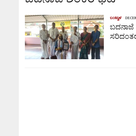
ಬಂಟ್ವಾಳ
DECEM
ಬದನಾಜೆ 
ಸರಿದಂತರ 