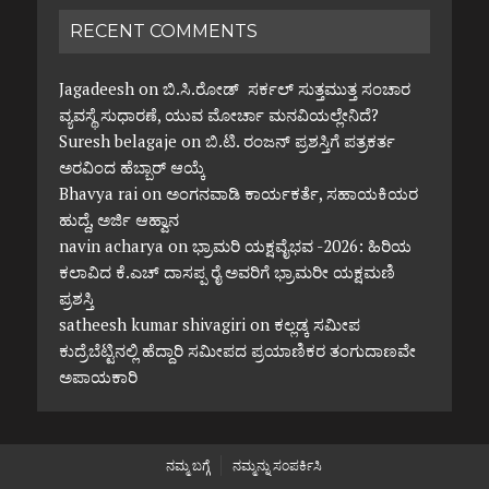
RECENT COMMENTS
Jagadeesh
on
ಬಿ.ಸಿ.ರೋಡ್ ಸರ್ಕಲ್ ಸುತ್ತಮುತ್ತ ಸಂಚಾರ
ವ್ಯವಸ್ಥೆ ಸುಧಾರಣೆ, ಯುವ ಮೋರ್ಚಾ ಮನವಿಯಲ್ಲೇನಿದೆ?
Suresh belagaje
on
ಬಿ.ಟಿ. ರಂಜನ್ ಪ್ರಶಸ್ತಿಗೆ ಪತ್ರಕರ್ತ
ಅರವಿಂದ ಹೆಬ್ಬಾರ್ ಆಯ್ಕೆ
Bhavya rai
on
ಅಂಗನವಾಡಿ ಕಾರ್ಯಕರ್ತೆ, ಸಹಾಯಕಿಯರ
ಹುದ್ದೆ, ಅರ್ಜಿ ಆಹ್ವಾನ
navin acharya
on
ಭ್ರಾಮರಿ ಯಕ್ಷವೈಭವ -2026: ಹಿರಿಯ
ಕಲಾವಿದ ಕೆ.ಎಚ್ ದಾಸಪ್ಪ ರೈ ಅವರಿಗೆ ಭ್ರಾಮರೀ ಯಕ್ಷಮಣಿ
ಪ್ರಶಸ್ತಿ
satheesh kumar shivagiri
on
ಕಲ್ಲಡ್ಕ ಸಮೀಪ
ಕುದ್ರೆಬೆಟ್ಟಿನಲ್ಲಿ ಹೆದ್ದಾರಿ ಸಮೀಪದ ಪ್ರಯಾಣಿಕರ ತಂಗುದಾಣವೇ
ಅಪಾಯಕಾರಿ
ನಮ್ಮ ಬಗ್ಗೆ
ನಮ್ಮನ್ನು ಸಂಪರ್ಕಿಸಿ