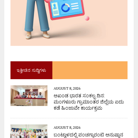
ಇತ್ತೀಚಿನ ಸುದ್ದಿಗಳು
AUGUST 8, 2026
ಅಖಂಡ ಭಾರತ ಸಂಕಲ್ಪ ದಿನ:
ಮಂಗಳೂರು ಗ್ರಾಮಾಂತರ ಜಿಲ್ಲೆಯ ಐದು
ಕಡೆ ಹಿಂಜಾವೇ ಕಾರ್ಯಕ್ರಮ
AUGUST 8, 2026
ಬಂಟ್ವಾಳದಲ್ಲಿ ಪಂಚಗ್ಯಾರಂಟಿ ಅನುಷ್ಠಾನ