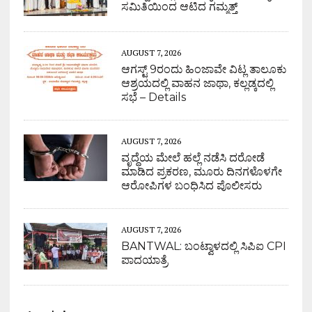
ಸಮಿತಿಯಿಂದ ಆಟಿದ ಗಮ್ಮತ್ತ್
AUGUST 7, 2026
ಆಗಸ್ಟ್ 9ರಂದು ಹಿಂಜಾವೇ ವಿಟ್ಲ ತಾಲೂಕು
ಆಶ್ರಯದಲ್ಲಿ ವಾಹನ ಜಾಥಾ, ಕಲ್ಲಡ್ಕದಲ್ಲಿ
ಸಭೆ – Details
AUGUST 7, 2026
ವೃದ್ಧೆಯ ಮೇಲೆ ಹಲ್ಲೆ ನಡೆಸಿ ದರೋಡೆ
ಮಾಡಿದ ಪ್ರಕರಣ, ಮೂರು ದಿನಗಳೊಳಗೇ
ಆರೋಪಿಗಳ ಬಂಧಿಸಿದ ಪೊಲೀಸರು
AUGUST 7, 2026
BANTWAL: ಬಂಟ್ವಾಳದಲ್ಲಿ ಸಿಪಿಐ CPI
ಪಾದಯಾತ್ರೆ