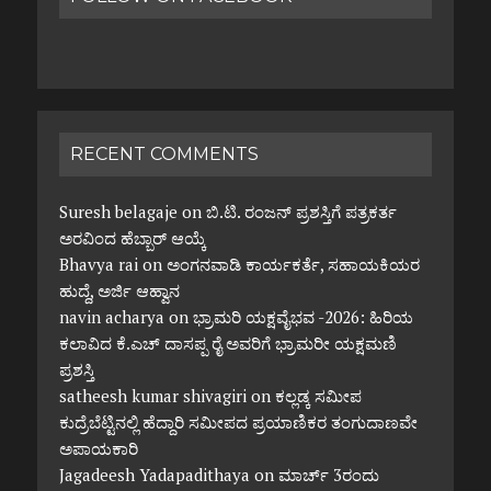
RECENT COMMENTS
Suresh belagaje
on
ಬಿ.ಟಿ. ರಂಜನ್ ಪ್ರಶಸ್ತಿಗೆ ಪತ್ರಕರ್ತ
ಅರವಿಂದ ಹೆಬ್ಬಾರ್ ಆಯ್ಕೆ
Bhavya rai
on
ಅಂಗನವಾಡಿ ಕಾರ್ಯಕರ್ತೆ, ಸಹಾಯಕಿಯರ
ಹುದ್ದೆ, ಅರ್ಜಿ ಆಹ್ವಾನ
navin acharya
on
ಭ್ರಾಮರಿ ಯಕ್ಷವೈಭವ -2026: ಹಿರಿಯ
ಕಲಾವಿದ ಕೆ.ಎಚ್ ದಾಸಪ್ಪ ರೈ ಅವರಿಗೆ ಭ್ರಾಮರೀ ಯಕ್ಷಮಣಿ
ಪ್ರಶಸ್ತಿ
satheesh kumar shivagiri
on
ಕಲ್ಲಡ್ಕ ಸಮೀಪ
ಕುದ್ರೆಬೆಟ್ಟಿನಲ್ಲಿ ಹೆದ್ದಾರಿ ಸಮೀಪದ ಪ್ರಯಾಣಿಕರ ತಂಗುದಾಣವೇ
ಅಪಾಯಕಾರಿ
Jagadeesh Yadapadithaya
on
ಮಾರ್ಚ್ 3ರಂದು