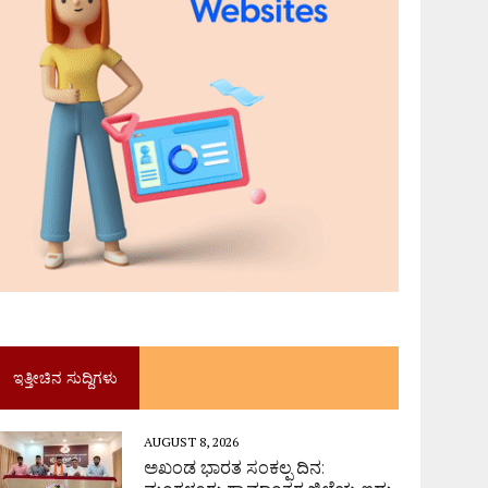
ಇತ್ತೀಚಿನ ಸುದ್ದಿಗಳು
AUGUST 8, 2026
ಅಖಂಡ ಭಾರತ ಸಂಕಲ್ಪ ದಿನ: