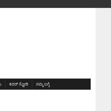
ು
ಕವರ್ ಸ್ಟೋರಿ
ನಮ್ಮ ಬಗ್ಗೆ