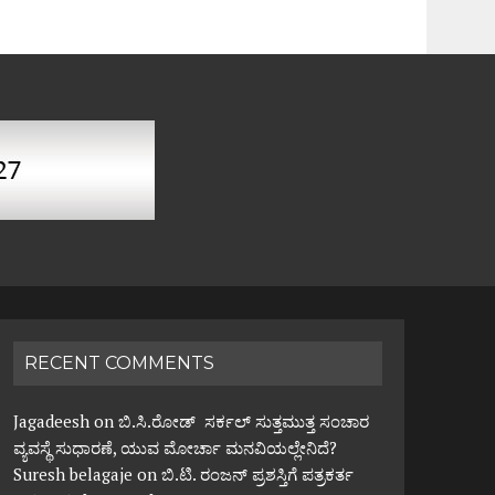
RECENT COMMENTS
Jagadeesh
on
ಬಿ.ಸಿ.ರೋಡ್ ಸರ್ಕಲ್ ಸುತ್ತಮುತ್ತ ಸಂಚಾರ
ವ್ಯವಸ್ಥೆ ಸುಧಾರಣೆ, ಯುವ ಮೋರ್ಚಾ ಮನವಿಯಲ್ಲೇನಿದೆ?
Suresh belagaje
on
ಬಿ.ಟಿ. ರಂಜನ್ ಪ್ರಶಸ್ತಿಗೆ ಪತ್ರಕರ್ತ