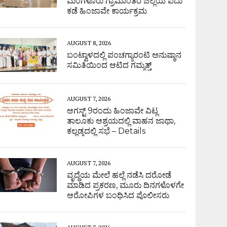
ಮಂಗಳೂರು ಗ್ರಾಮಾಂತರ ಜಿಲ್ಲೆಯ ಐದು
ಕಡೆ ಹಿಂಜಾವೇ ಕಾರ್ಯಕ್ರಮ
AUGUST 8, 2026
ಬಂಟ್ವಾಳದಲ್ಲಿ ಪಂಚಗ್ಯಾರಂಟಿ ಅನುಷ್ಠಾನ
ಸಮಿತಿಯಿಂದ ಆಟಿದ ಗಮ್ಮತ್ತ್
AUGUST 7, 2026
ಆಗಸ್ಟ್ 9ರಂದು ಹಿಂಜಾವೇ ವಿಟ್ಲ
ತಾಲೂಕು ಆಶ್ರಯದಲ್ಲಿ ವಾಹನ ಜಾಥಾ,
ಕಲ್ಲಡ್ಕದಲ್ಲಿ ಸಭೆ – Details
AUGUST 7, 2026
ವೃದ್ಧೆಯ ಮೇಲೆ ಹಲ್ಲೆ ನಡೆಸಿ ದರೋಡೆ
ಮಾಡಿದ ಪ್ರಕರಣ, ಮೂರು ದಿನಗಳೊಳಗೇ
ಆರೋಪಿಗಳ ಬಂಧಿಸಿದ ಪೊಲೀಸರು