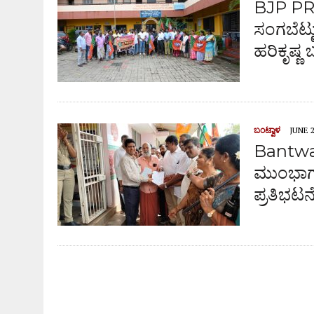
BJP P
ಸಂಗಬೆಟ್ಟು
ಹರಿಕೃಷ್ಣ 
ಬಂಟ್ವಾಳ
JUNE 2
Bantwal
ಮುಂಭಾಗ ಬಿ
ಪ್ರತಿಭಟನ