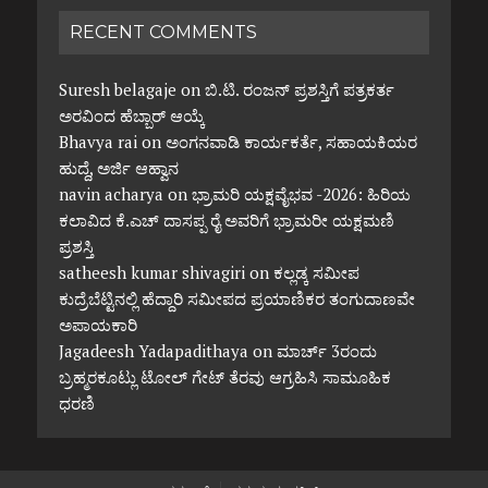
RECENT COMMENTS
Suresh belagaje
on
ಬಿ.ಟಿ. ರಂಜನ್ ಪ್ರಶಸ್ತಿಗೆ ಪತ್ರಕರ್ತ
ಅರವಿಂದ ಹೆಬ್ಬಾರ್ ಆಯ್ಕೆ
Bhavya rai
on
ಅಂಗನವಾಡಿ ಕಾರ್ಯಕರ್ತೆ, ಸಹಾಯಕಿಯರ
ಹುದ್ದೆ, ಅರ್ಜಿ ಆಹ್ವಾನ
navin acharya
on
ಭ್ರಾಮರಿ ಯಕ್ಷವೈಭವ -2026: ಹಿರಿಯ
ಕಲಾವಿದ ಕೆ.ಎಚ್ ದಾಸಪ್ಪ ರೈ ಅವರಿಗೆ ಭ್ರಾಮರೀ ಯಕ್ಷಮಣಿ
ಪ್ರಶಸ್ತಿ
satheesh kumar shivagiri
on
ಕಲ್ಲಡ್ಕ ಸಮೀಪ
ಕುದ್ರೆಬೆಟ್ಟಿನಲ್ಲಿ ಹೆದ್ದಾರಿ ಸಮೀಪದ ಪ್ರಯಾಣಿಕರ ತಂಗುದಾಣವೇ
ಅಪಾಯಕಾರಿ
Jagadeesh Yadapadithaya
on
ಮಾರ್ಚ್ 3ರಂದು
ಬ್ರಹ್ಮರಕೂಟ್ಲು ಟೋಲ್ ಗೇಟ್ ತೆರವು ಆಗ್ರಹಿಸಿ ಸಾಮೂಹಿಕ
ಧರಣಿ