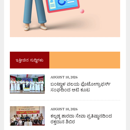
ಇತ್ತೀಚಿನ ಸುದ್ದಿಗಳು
AUGUST 10, 2026
ಬಂಟ್ವಾಳ ವಲಯ ಫೊಟೋಗ್ರಾಫರ್ಸ್
ಸಂಘದಿಂದ ಆಟಿ ಕೂಟ
AUGUST 10, 2026
ಕಲ್ಲಡ್ಕ ಶಾರದಾ ಸೇವಾ ಪ್ರತಿಷ್ಠಾನದಿಂದ
ರಕ್ತದಾನ ಶಿಬಿರ