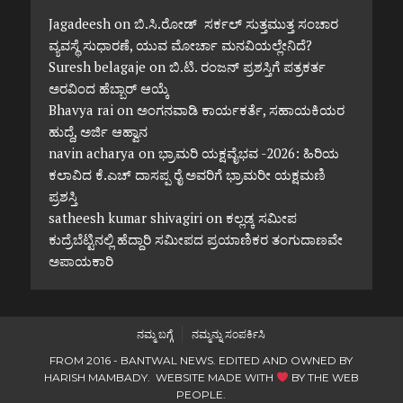
Jagadeesh
on
ಬಿ.ಸಿ.ರೋಡ್ ಸರ್ಕಲ್ ಸುತ್ತಮುತ್ತ ಸಂಚಾರ
ವ್ಯವಸ್ಥೆ ಸುಧಾರಣೆ, ಯುವ ಮೋರ್ಚಾ ಮನವಿಯಲ್ಲೇನಿದೆ?
Suresh belagaje
on
ಬಿ.ಟಿ. ರಂಜನ್ ಪ್ರಶಸ್ತಿಗೆ ಪತ್ರಕರ್ತ
ಅರವಿಂದ ಹೆಬ್ಬಾರ್ ಆಯ್ಕೆ
Bhavya rai
on
ಅಂಗನವಾಡಿ ಕಾರ್ಯಕರ್ತೆ, ಸಹಾಯಕಿಯರ
ಹುದ್ದೆ, ಅರ್ಜಿ ಆಹ್ವಾನ
navin acharya
on
ಭ್ರಾಮರಿ ಯಕ್ಷವೈಭವ -2026: ಹಿರಿಯ
ಕಲಾವಿದ ಕೆ.ಎಚ್ ದಾಸಪ್ಪ ರೈ ಅವರಿಗೆ ಭ್ರಾಮರೀ ಯಕ್ಷಮಣಿ
ಪ್ರಶಸ್ತಿ
satheesh kumar shivagiri
on
ಕಲ್ಲಡ್ಕ ಸಮೀಪ
ಕುದ್ರೆಬೆಟ್ಟಿನಲ್ಲಿ ಹೆದ್ದಾರಿ ಸಮೀಪದ ಪ್ರಯಾಣಿಕರ ತಂಗುದಾಣವೇ
ಅಪಾಯಕಾರಿ
ನಮ್ಮ ಬಗ್ಗೆ
ನಮ್ಮನ್ನು ಸಂಪರ್ಕಿಸಿ
FROM 2016 - BANTWAL NEWS. EDITED AND OWNED BY
HARISH MAMBADY. WEBSITE MADE WITH
BY
THE WEB
PEOPLE
.