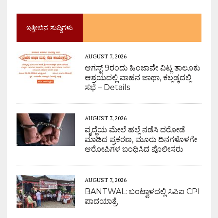
ಇತ್ತೀಚಿನ ಸುದ್ದಿಗಳು
AUGUST 7, 2026
ಆಗಸ್ಟ್ 9ರಂದು ಹಿಂಜಾವೇ ವಿಟ್ಲ ತಾಲೂಕು
ಆಶ್ರಯದಲ್ಲಿ ವಾಹನ ಜಾಥಾ, ಕಲ್ಲಡ್ಕದಲ್ಲಿ
ಸಭೆ – Details
AUGUST 7, 2026
ವೃದ್ಧೆಯ ಮೇಲೆ ಹಲ್ಲೆ ನಡೆಸಿ ದರೋಡೆ
ಮಾಡಿದ ಪ್ರಕರಣ, ಮೂರು ದಿನಗಳೊಳಗೇ
ಆರೋಪಿಗಳ ಬಂಧಿಸಿದ ಪೊಲೀಸರು
AUGUST 7, 2026
BANTWAL: ಬಂಟ್ವಾಳದಲ್ಲಿ ಸಿಪಿಐ CPI
ಪಾದಯಾತ್ರೆ