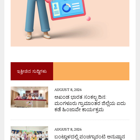
ಇತ್ತೀಚಿನ ಸುದ್ದಿಗಳು
AUGUST 8, 2026
ಅಖಂಡ ಭಾರತ ಸಂಕಲ್ಪ ದಿನ:
ಮಂಗಳೂರು ಗ್ರಾಮಾಂತರ ಜಿಲ್ಲೆಯ ಐದು
ಕಡೆ ಹಿಂಜಾವೇ ಕಾರ್ಯಕ್ರಮ
AUGUST 8, 2026
ಬಂಟ್ವಾಳದಲ್ಲಿ ಪಂಚಗ್ಯಾರಂಟಿ ಅನುಷ್ಠಾನ