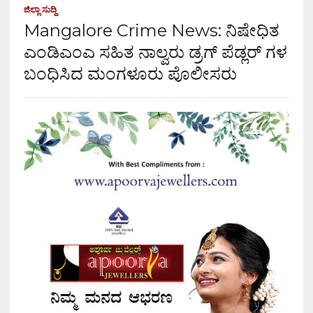
ಜಿಲ್ಲಾ ಸುದ್ದಿ
Mangalore Crime News: ನಿಷೇಧಿತ
ಎಂಡಿಎಂಎ ಸಹಿತ ನಾಲ್ವರು ಡ್ರಗ್ ಪೆಡ್ಲರ್ ಗಳ
ಬಂಧಿಸಿದ ಮಂಗಳೂರು ಪೊಲೀಸರು