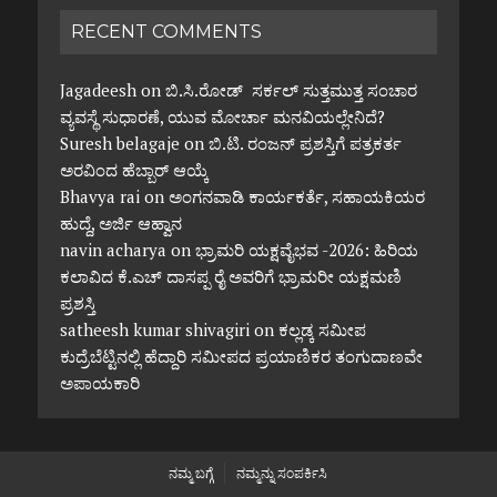
RECENT COMMENTS
Jagadeesh
on
ಬಿ.ಸಿ.ರೋಡ್ ಸರ್ಕಲ್ ಸುತ್ತಮುತ್ತ ಸಂಚಾರ
ವ್ಯವಸ್ಥೆ ಸುಧಾರಣೆ, ಯುವ ಮೋರ್ಚಾ ಮನವಿಯಲ್ಲೇನಿದೆ?
Suresh belagaje
on
ಬಿ.ಟಿ. ರಂಜನ್ ಪ್ರಶಸ್ತಿಗೆ ಪತ್ರಕರ್ತ
ಅರವಿಂದ ಹೆಬ್ಬಾರ್ ಆಯ್ಕೆ
Bhavya rai
on
ಅಂಗನವಾಡಿ ಕಾರ್ಯಕರ್ತೆ, ಸಹಾಯಕಿಯರ
ಹುದ್ದೆ, ಅರ್ಜಿ ಆಹ್ವಾನ
navin acharya
on
ಭ್ರಾಮರಿ ಯಕ್ಷವೈಭವ -2026: ಹಿರಿಯ
ಕಲಾವಿದ ಕೆ.ಎಚ್ ದಾಸಪ್ಪ ರೈ ಅವರಿಗೆ ಭ್ರಾಮರೀ ಯಕ್ಷಮಣಿ
ಪ್ರಶಸ್ತಿ
satheesh kumar shivagiri
on
ಕಲ್ಲಡ್ಕ ಸಮೀಪ
ಕುದ್ರೆಬೆಟ್ಟಿನಲ್ಲಿ ಹೆದ್ದಾರಿ ಸಮೀಪದ ಪ್ರಯಾಣಿಕರ ತಂಗುದಾಣವೇ
ಅಪಾಯಕಾರಿ
ನಮ್ಮ ಬಗ್ಗೆ
ನಮ್ಮನ್ನು ಸಂಪರ್ಕಿಸಿ