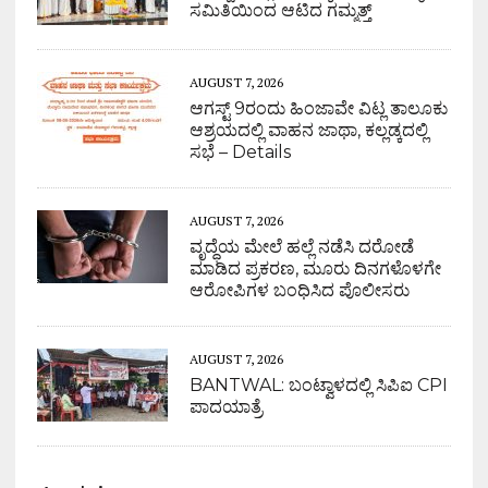
ಸಮಿತಿಯಿಂದ ಆಟಿದ ಗಮ್ಮತ್ತ್
AUGUST 7, 2026
ಆಗಸ್ಟ್ 9ರಂದು ಹಿಂಜಾವೇ ವಿಟ್ಲ ತಾಲೂಕು
ಆಶ್ರಯದಲ್ಲಿ ವಾಹನ ಜಾಥಾ, ಕಲ್ಲಡ್ಕದಲ್ಲಿ
ಸಭೆ – Details
AUGUST 7, 2026
ವೃದ್ಧೆಯ ಮೇಲೆ ಹಲ್ಲೆ ನಡೆಸಿ ದರೋಡೆ
ಮಾಡಿದ ಪ್ರಕರಣ, ಮೂರು ದಿನಗಳೊಳಗೇ
ಆರೋಪಿಗಳ ಬಂಧಿಸಿದ ಪೊಲೀಸರು
AUGUST 7, 2026
BANTWAL: ಬಂಟ್ವಾಳದಲ್ಲಿ ಸಿಪಿಐ CPI
ಪಾದಯಾತ್ರೆ