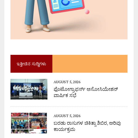
ಇತ್ತೀಚಿನ ಸುದ್ದಿಗಳು
AUGUST 5, 2026
ಫೊಟೋಗ್ರಾಫರ್ಸ್ ಅಸೋಸಿಯೇಶನ್
ವಾರ್ಷಿಕ ಸಭೆ
AUGUST 5, 2026
ಬರಡು ರಾಸುಗಳ ಚಿಕಿತ್ಸಾ ಶಿಬಿರ, ಅರಿವು
ಕಾರ್ಯಕ್ರಮ