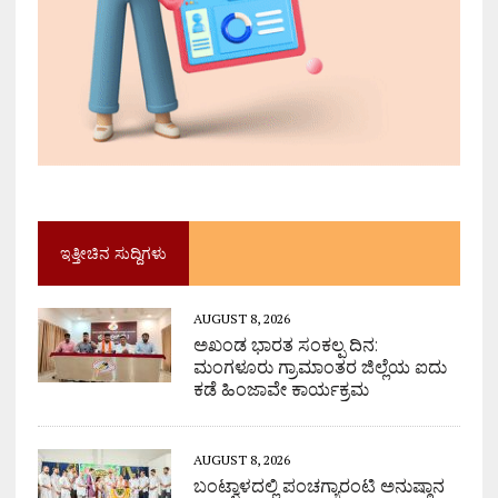
ಇತ್ತೀಚಿನ ಸುದ್ದಿಗಳು
AUGUST 8, 2026
ಅಖಂಡ ಭಾರತ ಸಂಕಲ್ಪ ದಿನ:
ಮಂಗಳೂರು ಗ್ರಾಮಾಂತರ ಜಿಲ್ಲೆಯ ಐದು
ಕಡೆ ಹಿಂಜಾವೇ ಕಾರ್ಯಕ್ರಮ
AUGUST 8, 2026
ಬಂಟ್ವಾಳದಲ್ಲಿ ಪಂಚಗ್ಯಾರಂಟಿ ಅನುಷ್ಠಾನ