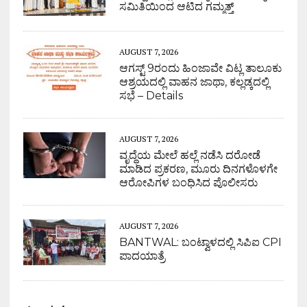
ಸಮಿತಿಯಿಂದ ಆಟಿದ ಗಮ್ಮತ್ತ್
AUGUST 7, 2026
ಆಗಸ್ಟ್ 9ರಂದು ಹಿಂಜಾವೇ ವಿಟ್ಲ ತಾಲೂಕು
ಆಶ್ರಯದಲ್ಲಿ ವಾಹನ ಜಾಥಾ, ಕಲ್ಲಡ್ಕದಲ್ಲಿ
ಸಭೆ – Details
AUGUST 7, 2026
ವೃದ್ಧೆಯ ಮೇಲೆ ಹಲ್ಲೆ ನಡೆಸಿ ದರೋಡೆ
ಮಾಡಿದ ಪ್ರಕರಣ, ಮೂರು ದಿನಗಳೊಳಗೇ
ಆರೋಪಿಗಳ ಬಂಧಿಸಿದ ಪೊಲೀಸರು
AUGUST 7, 2026
BANTWAL: ಬಂಟ್ವಾಳದಲ್ಲಿ ಸಿಪಿಐ CPI
ಪಾದಯಾತ್ರೆ