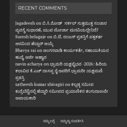
RECENT COMMENTS
Jagadeesh
on
ಬಿ.ಸಿ.ರೋಡ್ ಸರ್ಕಲ್ ಸುತ್ತಮುತ್ತ ಸಂಚಾರ
ವ್ಯವಸ್ಥೆ ಸುಧಾರಣೆ, ಯುವ ಮೋರ್ಚಾ ಮನವಿಯಲ್ಲೇನಿದೆ?
Suresh belagaje
on
ಬಿ.ಟಿ. ರಂಜನ್ ಪ್ರಶಸ್ತಿಗೆ ಪತ್ರಕರ್ತ
ಅರವಿಂದ ಹೆಬ್ಬಾರ್ ಆಯ್ಕೆ
Bhavya rai
on
ಅಂಗನವಾಡಿ ಕಾರ್ಯಕರ್ತೆ, ಸಹಾಯಕಿಯರ
ಹುದ್ದೆ, ಅರ್ಜಿ ಆಹ್ವಾನ
navin acharya
on
ಭ್ರಾಮರಿ ಯಕ್ಷವೈಭವ -2026: ಹಿರಿಯ
ಕಲಾವಿದ ಕೆ.ಎಚ್ ದಾಸಪ್ಪ ರೈ ಅವರಿಗೆ ಭ್ರಾಮರೀ ಯಕ್ಷಮಣಿ
ಪ್ರಶಸ್ತಿ
satheesh kumar shivagiri
on
ಕಲ್ಲಡ್ಕ ಸಮೀಪ
ಕುದ್ರೆಬೆಟ್ಟಿನಲ್ಲಿ ಹೆದ್ದಾರಿ ಸಮೀಪದ ಪ್ರಯಾಣಿಕರ ತಂಗುದಾಣವೇ
ಅಪಾಯಕಾರಿ
ನಮ್ಮ ಬಗ್ಗೆ
ನಮ್ಮನ್ನು ಸಂಪರ್ಕಿಸಿ