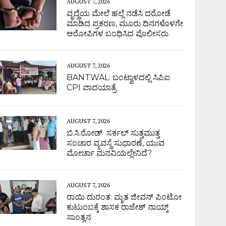
AUGUST 7, 2026
ವೃದ್ಧೆಯ ಮೇಲೆ ಹಲ್ಲೆ ನಡೆಸಿ ದರೋಡೆ
ಮಾಡಿದ ಪ್ರಕರಣ, ಮೂರು ದಿನಗಳೊಳಗೇ
ಆರೋಪಿಗಳ ಬಂಧಿಸಿದ ಪೊಲೀಸರು
AUGUST 7, 2026
BANTWAL: ಬಂಟ್ವಾಳದಲ್ಲಿ ಸಿಪಿಐ
CPI ಪಾದಯಾತ್ರೆ
AUGUST 7, 2026
ಬಿ.ಸಿ.ರೋಡ್ ಸರ್ಕಲ್ ಸುತ್ತಮುತ್ತ
ಸಂಚಾರ ವ್ಯವಸ್ಥೆ ಸುಧಾರಣೆ, ಯುವ
ಮೋರ್ಚಾ ಮನವಿಯಲ್ಲೇನಿದೆ?
AUGUST 7, 2026
ರಾಯಿ ದುರಂತ: ಮೃತ ಜೀವನ್ ಪಿಂಟೋ
ಕುಟುಂಬಕ್ಕೆ ಶಾಸಕ ರಾಜೇಶ್ ನಾಯ್ಕ್
ಸಾಂತ್ವನ