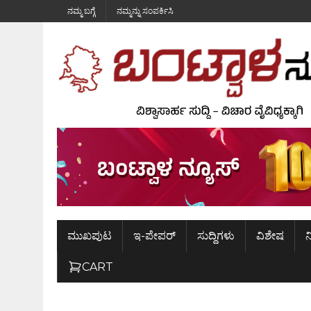
ನಮ್ಮ ಬಗ್ಗೆ
ನಮ್ಮನ್ನು ಸಂಪರ್ಕಿಸಿ
ಮುಖಪುಟ
ಇ-ಪೇಪರ್
ಸುದ್ದಿಗಳು
ವಿಶೇಷ
ನ
CART