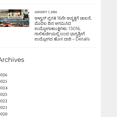
AUGUST 7, 2026
ಆಳ್ವಾಸ್ ಪ್ರಗತಿ 16ನೇ ಆವೃತ್ತಿಗೆ ಚಾಲನೆ,
ಮೊದಲ ದಿನ ಆಗಮಿಸಿದ
ಉದ್ಯೋಗಾಕಾಂಕ್ಷಿಗಳು: 13016,
ಗಾಲಿಕುರ್ಚಿಯಲ್ಲಿ ಬಂದ ಭಾಗ್ಯಶ್ರೀಗೆ
ಉದ್ಯೋಗದ ಹೊಸ ದಾರಿ – Details
Archives
2026
2025
2024
2023
2022
2021
2020