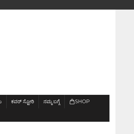
ು
ಕವರ್ ಸ್ಟೋರಿ
ನಮ್ಮ ಬಗ್ಗೆ
SHOP