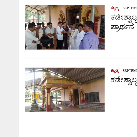
ವೃದ್ಧೆಯ ಮೇಲೆ ಹಲ್ಲೆ ನಡೆಸಿ ದರೋಡೆ ಮಾಡಿದ ಪ್ರಕರಣ,
ಕಲ್ಲಡ್ಕ
SEPTEMB
ಕಡೇಶ್ವಾ
ಪ್ರಾರ್ಥನೆ
ಕಲ್ಲಡ್ಕ
SEPTEMB
ಕಡೇಶ್ವಾಲ್