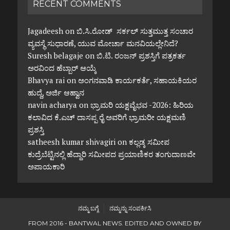
RECENT COMMENTS
Jagadeesh
on
ಬಿ.ಸಿ.ರೋಡ್ ಸರ್ಕಲ್ ಸುತ್ತಮುತ್ತ ಸಂಚಾರ
ವ್ಯವಸ್ಥೆ ಸುಧಾರಣೆ, ಯುವ ಮೋರ್ಚಾ ಮನವಿಯಲ್ಲೇನಿದೆ?
Suresh belagaje
on
ಬಿ.ಟಿ. ರಂಜನ್ ಪ್ರಶಸ್ತಿಗೆ ಪತ್ರಕರ್ತ
ಅರವಿಂದ ಹೆಬ್ಬಾರ್ ಆಯ್ಕೆ
Bhavya rai
on
ಅಂಗನವಾಡಿ ಕಾರ್ಯಕರ್ತೆ, ಸಹಾಯಕಿಯರ
ಹುದ್ದೆ, ಅರ್ಜಿ ಆಹ್ವಾನ
navin acharya
on
ಭ್ರಾಮರಿ ಯಕ್ಷವೈಭವ -2026: ಹಿರಿಯ
ಕಲಾವಿದ ಕೆ.ಎಚ್ ದಾಸಪ್ಪ ರೈ ಅವರಿಗೆ ಭ್ರಾಮರೀ ಯಕ್ಷಮಣಿ
ಪ್ರಶಸ್ತಿ
satheesh kumar shivagiri
on
ಕಲ್ಲಡ್ಕ ಸಮೀಪ
ಕುದ್ರೆಬೆಟ್ಟಿನಲ್ಲಿ ಹೆದ್ದಾರಿ ಸಮೀಪದ ಪ್ರಯಾಣಿಕರ ತಂಗುದಾಣವೇ
ಅಪಾಯಕಾರಿ
ನಮ್ಮ ಬಗ್ಗೆ
ನಮ್ಮನ್ನು ಸಂಪರ್ಕಿಸಿ
FROM 2016 - BANTWAL NEWS. EDITED AND OWNED BY