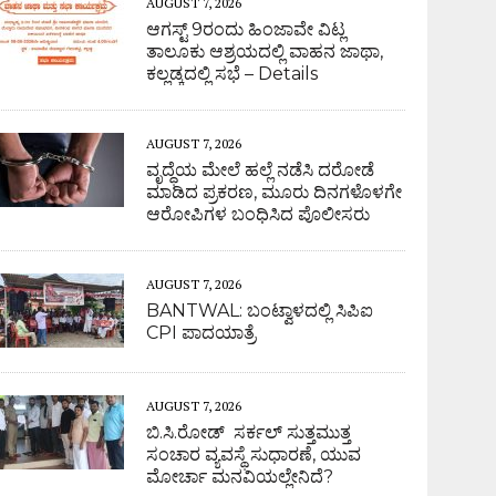
AUGUST 7, 2026
ಆಗಸ್ಟ್ 9ರಂದು ಹಿಂಜಾವೇ ವಿಟ್ಲ
ತಾಲೂಕು ಆಶ್ರಯದಲ್ಲಿ ವಾಹನ ಜಾಥಾ,
ಕಲ್ಲಡ್ಕದಲ್ಲಿ ಸಭೆ – Details
AUGUST 7, 2026
ವೃದ್ಧೆಯ ಮೇಲೆ ಹಲ್ಲೆ ನಡೆಸಿ ದರೋಡೆ
ಮಾಡಿದ ಪ್ರಕರಣ, ಮೂರು ದಿನಗಳೊಳಗೇ
ಆರೋಪಿಗಳ ಬಂಧಿಸಿದ ಪೊಲೀಸರು
AUGUST 7, 2026
BANTWAL: ಬಂಟ್ವಾಳದಲ್ಲಿ ಸಿಪಿಐ
CPI ಪಾದಯಾತ್ರೆ
AUGUST 7, 2026
ಬಿ.ಸಿ.ರೋಡ್ ಸರ್ಕಲ್ ಸುತ್ತಮುತ್ತ
ಸಂಚಾರ ವ್ಯವಸ್ಥೆ ಸುಧಾರಣೆ, ಯುವ
ಮೋರ್ಚಾ ಮನವಿಯಲ್ಲೇನಿದೆ?