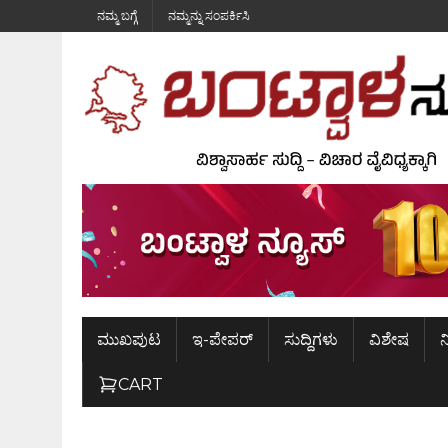
ನಮ್ಮ ಬಗ್ಗೆ
ನಮ್ಮನ್ನು ಸಂಪರ್ಕಿಸಿ
ಮುಖಪುಟ
ಇ-ಪೇಪರ್
ಸುದ್ದಿಗಳು
ವಿಶೇಷ
ನ
CART