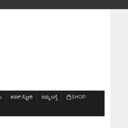
ು
ಕವರ್ ಸ್ಟೋರಿ
ನಮ್ಮ ಬಗ್ಗೆ
SHOP