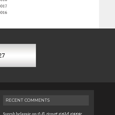
2017
2016
RECENT COMMENTS
Suresh belagaje
on
ಬಿ.ಟಿ. ರಂಜನ್ ಪ್ರಶಸ್ತಿಗೆ ಪತ್ರಕರ್ತ