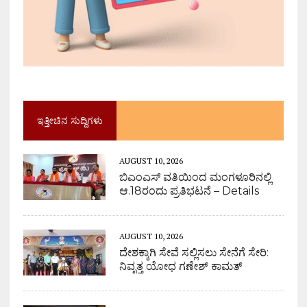
ಇತ್ತೀಚಿನ ಸುದ್ದಿಗಳು
AUGUST 10, 2026
ಬಿಎಂಎಸ್ ವತಿಯಿಂದ ಮಂಗಳೂರಿನಲ್ಲಿ
ಆ.18ರಂದು ಪ್ರತಿಭಟನೆ – Details
AUGUST 10, 2026
ದೇಶಕ್ಕಾಗಿ ಸೇವೆ ಸಲ್ಲಿಸಲು ಸೇನೆಗೆ ಸೇರಿ:
ನಿವೃತ್ತ ಯೋಧ ಗಣೇಶ್ ಕಾಮತ್