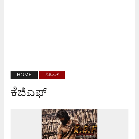
HOME
ಕೆಜಿಎಫ್
ಕೆಜಿಎಫ್