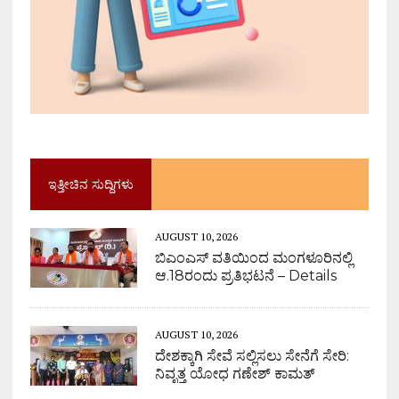
ಇತ್ತೀಚಿನ ಸುದ್ದಿಗಳು
AUGUST 10, 2026
ಬಿಎಂಎಸ್ ವತಿಯಿಂದ ಮಂಗಳೂರಿನಲ್ಲಿ
ಆ.18ರಂದು ಪ್ರತಿಭಟನೆ – Details
AUGUST 10, 2026
ದೇಶಕ್ಕಾಗಿ ಸೇವೆ ಸಲ್ಲಿಸಲು ಸೇನೆಗೆ ಸೇರಿ:
ನಿವೃತ್ತ ಯೋಧ ಗಣೇಶ್ ಕಾಮತ್