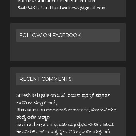
For news and advertisements contact
9448548127 and bantwalnews@gmail.com
FOLLOW ON FACEBOOK
RECENT COMMENTS
Suresh belagaje
on
ಬಿ.ಟಿ. ರಂಜನ್ ಪ್ರಶಸ್ತಿಗೆ ಪತ್ರಕರ್ತ
ಅರವಿಂದ ಹೆಬ್ಬಾರ್ ಆಯ್ಕೆ
Bhavya rai
on
ಅಂಗನವಾಡಿ ಕಾರ್ಯಕರ್ತೆ, ಸಹಾಯಕಿಯರ
ಹುದ್ದೆ, ಅರ್ಜಿ ಆಹ್ವಾನ
navin acharya
on
ಭ್ರಾಮರಿ ಯಕ್ಷವೈಭವ -2026: ಹಿರಿಯ
ಕಲಾವಿದ ಕೆ.ಎಚ್ ದಾಸಪ್ಪ ರೈ ಅವರಿಗೆ ಭ್ರಾಮರೀ ಯಕ್ಷಮಣಿ