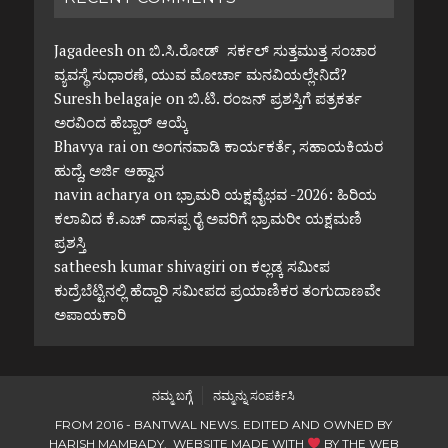
Jagadeesh
on
ಬಿ.ಸಿ.ರೋಡ್ ಸರ್ಕಲ್ ಸುತ್ತಮುತ್ತ ಸಂಚಾರ
ವ್ಯವಸ್ಥೆ ಸುಧಾರಣೆ, ಯುವ ಮೋರ್ಚಾ ಮನವಿಯಲ್ಲೇನಿದೆ?
Suresh belagaje
on
ಬಿ.ಟಿ. ರಂಜನ್ ಪ್ರಶಸ್ತಿಗೆ ಪತ್ರಕರ್ತ
ಅರವಿಂದ ಹೆಬ್ಬಾರ್ ಆಯ್ಕೆ
Bhavya rai
on
ಅಂಗನವಾಡಿ ಕಾರ್ಯಕರ್ತೆ, ಸಹಾಯಕಿಯರ
ಹುದ್ದೆ, ಅರ್ಜಿ ಆಹ್ವಾನ
navin acharya
on
ಭ್ರಾಮರಿ ಯಕ್ಷವೈಭವ -2026: ಹಿರಿಯ
ಕಲಾವಿದ ಕೆ.ಎಚ್ ದಾಸಪ್ಪ ರೈ ಅವರಿಗೆ ಭ್ರಾಮರೀ ಯಕ್ಷಮಣಿ
ಪ್ರಶಸ್ತಿ
satheesh kumar shivagiri
on
ಕಲ್ಲಡ್ಕ ಸಮೀಪ
ಕುದ್ರೆಬೆಟ್ಟಿನಲ್ಲಿ ಹೆದ್ದಾರಿ ಸಮೀಪದ ಪ್ರಯಾಣಿಕರ ತಂಗುದಾಣವೇ
ಅಪಾಯಕಾರಿ
ನಮ್ಮ ಬಗ್ಗೆ
ನಮ್ಮನ್ನು ಸಂಪರ್ಕಿಸಿ
FROM 2016 - BANTWAL NEWS. EDITED AND OWNED BY
HARISH MAMBADY. WEBSITE MADE WITH
BY
THE WEB