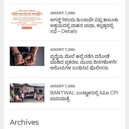
AUGUST 7, 2026
ಆಗಸ್ಟ್ 9ರಂದು ಹಿಂಜಾವೇ ವಿಟ್ಲ ತಾಲೂಕು
ಆಶ್ರಯದಲ್ಲಿ ವಾಹನ ಜಾಥಾ, ಕಲ್ಲಡ್ಕದಲ್ಲಿ
ಸಭೆ – Details
AUGUST 7, 2026
ವೃದ್ಧೆಯ ಮೇಲೆ ಹಲ್ಲೆ ನಡೆಸಿ ದರೋಡೆ
ಮಾಡಿದ ಪ್ರಕರಣ, ಮೂರು ದಿನಗಳೊಳಗೇ
ಆರೋಪಿಗಳ ಬಂಧಿಸಿದ ಪೊಲೀಸರು
AUGUST 7, 2026
BANTWAL: ಬಂಟ್ವಾಳದಲ್ಲಿ ಸಿಪಿಐ CPI
ಪಾದಯಾತ್ರೆ
Archives