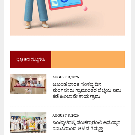
ಇತ್ತೀಚಿನ ಸುದ್ದಿಗಳು
AUGUST 8, 2026
ಅಖಂಡ ಭಾರತ ಸಂಕಲ್ಪ ದಿನ:
ಮಂಗಳೂರು ಗ್ರಾಮಾಂತರ ಜಿಲ್ಲೆಯ ಐದು
ಕಡೆ ಹಿಂಜಾವೇ ಕಾರ್ಯಕ್ರಮ
AUGUST 8, 2026
ಬಂಟ್ವಾಳದಲ್ಲಿ ಪಂಚಗ್ಯಾರಂಟಿ ಅನುಷ್ಠಾನ
ಸಮಿತಿಯಿಂದ ಆಟಿದ ಗಮ್ಮತ್ತ್