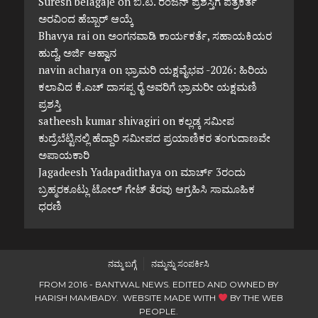
Suresh belagaje
on
ಬಿ.ಟಿ. ರಂಜನ್ ಪ್ರಶಸ್ತಿಗೆ ಪತ್ರಕರ್ತ
ಅರವಿಂದ ಹೆಬ್ಬಾರ್ ಆಯ್ಕೆ
Bhavya rai
on
ಅಂಗನವಾಡಿ ಕಾರ್ಯಕರ್ತೆ, ಸಹಾಯಕಿಯರ
ಹುದ್ದೆ, ಅರ್ಜಿ ಆಹ್ವಾನ
navin acharya
on
ಭ್ರಾಮರಿ ಯಕ್ಷವೈಭವ -2026: ಹಿರಿಯ
ಕಲಾವಿದ ಕೆ.ಎಚ್ ದಾಸಪ್ಪ ರೈ ಅವರಿಗೆ ಭ್ರಾಮರೀ ಯಕ್ಷಮಣಿ
ಪ್ರಶಸ್ತಿ
satheesh kumar shivagiri
on
ಕಲ್ಲಡ್ಕ ಸಮೀಪ
ಕುದ್ರೆಬೆಟ್ಟಿನಲ್ಲಿ ಹೆದ್ದಾರಿ ಸಮೀಪದ ಪ್ರಯಾಣಿಕರ ತಂಗುದಾಣವೇ
ಅಪಾಯಕಾರಿ
Jagadeesh Yadapadithaya
on
ಮಾರ್ಚ್ 3ರಂದು
ಬ್ರಹ್ಮರಕೂಟ್ಲು ಟೋಲ್ ಗೇಟ್ ತೆರವು ಆಗ್ರಹಿಸಿ ಸಾಮೂಹಿಕ
ಧರಣಿ
ನಮ್ಮ ಬಗ್ಗೆ
ನಮ್ಮನ್ನು ಸಂಪರ್ಕಿಸಿ
FROM 2016 - BANTWAL NEWS. EDITED AND OWNED BY
HARISH MAMBADY. WEBSITE MADE WITH
BY
THE WEB
PEOPLE
.