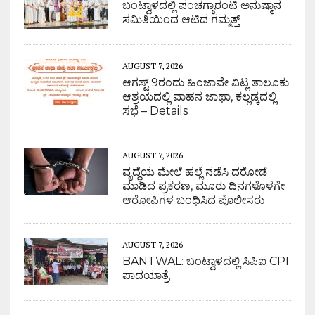
ಬಂಟ್ವಾಳದಲ್ಲಿ ಪಂಚಗ್ಯಾರಂಟಿ ಅನುಷ್ಠಾನ
ಸಮಿತಿಯಿಂದ ಆಟಿದ ಗಮ್ಮತ್ತ್
AUGUST 7, 2026
ಆಗಸ್ಟ್ 9ರಂದು ಹಿಂಜಾವೇ ವಿಟ್ಲ ತಾಲೂಕು
ಆಶ್ರಯದಲ್ಲಿ ವಾಹನ ಜಾಥಾ, ಕಲ್ಲಡ್ಕದಲ್ಲಿ
ಸಭೆ – Details
AUGUST 7, 2026
ವೃದ್ಧೆಯ ಮೇಲೆ ಹಲ್ಲೆ ನಡೆಸಿ ದರೋಡೆ
ಮಾಡಿದ ಪ್ರಕರಣ, ಮೂರು ದಿನಗಳೊಳಗೇ
ಆರೋಪಿಗಳ ಬಂಧಿಸಿದ ಪೊಲೀಸರು
AUGUST 7, 2026
BANTWAL: ಬಂಟ್ವಾಳದಲ್ಲಿ ಸಿಪಿಐ CPI
ಪಾದಯಾತ್ರೆ