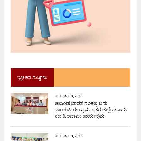
ಇತ್ತೀಚಿನ ಸುದ್ದಿಗಳು
AUGUST 8, 2026
ಅಖಂಡ ಭಾರತ ಸಂಕಲ್ಪ ದಿನ:
ಮಂಗಳೂರು ಗ್ರಾಮಾಂತರ ಜಿಲ್ಲೆಯ ಐದು
ಕಡೆ ಹಿಂಜಾವೇ ಕಾರ್ಯಕ್ರಮ
AUGUST 8, 2026