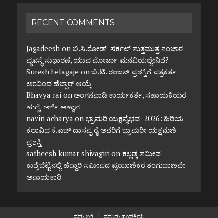
RECENT COMMENTS
Jagadeesh
on
ಬಿ.ಸಿ.ರೋಡ್ ಸರ್ಕಲ್ ಸುತ್ತಮುತ್ತ ಸಂಚಾರ
ವ್ಯವಸ್ಥೆ ಸುಧಾರಣೆ, ಯುವ ಮೋರ್ಚಾ ಮನವಿಯಲ್ಲೇನಿದೆ?
Suresh belagaje
on
ಬಿ.ಟಿ. ರಂಜನ್ ಪ್ರಶಸ್ತಿಗೆ ಪತ್ರಕರ್ತ
ಅರವಿಂದ ಹೆಬ್ಬಾರ್ ಆಯ್ಕೆ
Bhavya rai
on
ಅಂಗನವಾಡಿ ಕಾರ್ಯಕರ್ತೆ, ಸಹಾಯಕಿಯರ
ಹುದ್ದೆ, ಅರ್ಜಿ ಆಹ್ವಾನ
navin acharya
on
ಭ್ರಾಮರಿ ಯಕ್ಷವೈಭವ -2026: ಹಿರಿಯ
ಕಲಾವಿದ ಕೆ.ಎಚ್ ದಾಸಪ್ಪ ರೈ ಅವರಿಗೆ ಭ್ರಾಮರೀ ಯಕ್ಷಮಣಿ
ಪ್ರಶಸ್ತಿ
satheesh kumar shivagiri
on
ಕಲ್ಲಡ್ಕ ಸಮೀಪ
ಕುದ್ರೆಬೆಟ್ಟಿನಲ್ಲಿ ಹೆದ್ದಾರಿ ಸಮೀಪದ ಪ್ರಯಾಣಿಕರ ತಂಗುದಾಣವೇ
ಅಪಾಯಕಾರಿ
ನಮ್ಮ ಬಗ್ಗೆ
ನಮ್ಮನ್ನು ಸಂಪರ್ಕಿಸಿ